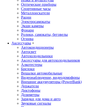
Ножи и мультитулы
Оптические приборы
Спортивные часы
Металлоискатели
Рации
Электросамокаты
Экшн камеры
Фонари
Ролики, самокаты, беговелы
Огнива
Аксессуары
+
Автокондиционеры
Aвтосвет
Автохолодильники
Аксессуары для автохолодильников
Алкотестеры
Брелоки
Вешалки автомобильные
Видеонаблюдение, видеодомофоны
Внешние аккумуляторы (PowerBank)
Держатели
Диктофоны
Дозиметры
Зарядки для дома и авто
Звуковые сигналы