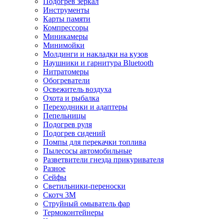
Подогрев зеркал
Инструменты
Карты памяти
Компрессоры
Миникамеры
Минимойки
Молдинги и накладки на кузов
Наушники и гарнитура Bluetooth
Нитратомеры
Обогреватели
Освежитель воздуха
Охота и рыбалка
Переходники и адаптеры
Пепельницы
Подогрев руля
Подогрев сидений
Помпы для перекачки топлива
Пылесосы автомобильные
Разветвители гнезда прикуривателя
Разное
Сейфы
Светильники-переноски
Скотч 3М
Струйный омыватель фар
Термоконтейнеры