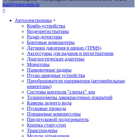
mail@autocomp.ru
×
Автоэлектроника
+
Комбо-устройства
Видеорегистраторы
Радар-детекторы
Бортовые компьютеры
Датчики давления в шинах (TPMS)
Аксессуары для радаров и регистраторов
Диагностические адаптеры
Мониторы
Парковочные радары
Пуско-зарядные устройства
Преобразователи напряжения (автомобильные
инверторы)
Системы контроля "слепых" зон
Толщиномеры лакокрасочных покрытий
Камеры заднего вида
Пусковые провода
Поршневые компрессоры
Предпусковой подогреватель
Кнопка старт-стоп
Транспондеры
Модули управления