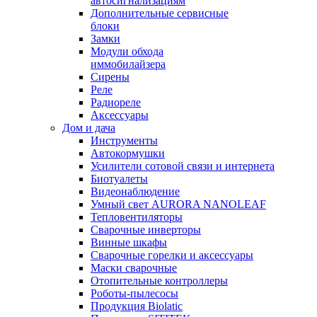
автосигнализациям
Дополнительные сервисные
блоки
Замки
Модули обхода
иммобилайзера
Сирены
Реле
Радиореле
Аксессуары
Дом и дача
Инструменты
Автокормушки
Усилители сотовой связи и интернета
Биотуалеты
Видеонаблюдение
Умный свет AURORA NANOLEAF
Тепловентиляторы
Сварочные инверторы
Винные шкафы
Сварочные горелки и аксессуары
Маски сварочные
Отопительные контроллеры
Роботы-пылесосы
Продукция Biolatic