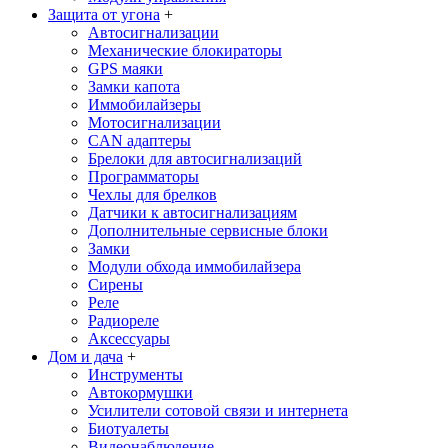
Защита от угона
+
Автосигнализации
Механические блoкираторы
GPS маяки
Замки капота
Иммобилайзеры
Мотосигнализации
CAN адаптеры
Брелоки для автосигнализаций
Программаторы
Чехлы для брелков
Датчики к автосигнализациям
Дополнительные сервисные блоки
Замки
Модули обхода иммобилайзера
Сирены
Реле
Радиореле
Аксессуары
Дом и дача
+
Инструменты
Автокормушки
Усилители сотовой связи и интернета
Биотуалеты
Видеонаблюдение