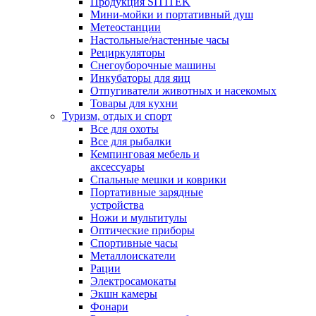
Продукция SITITEK
Мини-мойки и портативный душ
Метеостанции
Настольные/настенные часы
Рециркуляторы
Снегоуборочные машины
Инкубаторы для яиц
Отпугиватели животных и насекомых
Товары для кухни
Туризм, отдых и спорт
Все для охоты
Все для рыбалки
Кемпинговая мебель и
аксессуары
Спальные мешки и коврики
Портативные зарядные
устройства
Ножи и мультитулы
Оптические приборы
Спортивные часы
Металлоискатели
Рации
Электросамокаты
Экшн камеры
Фонари