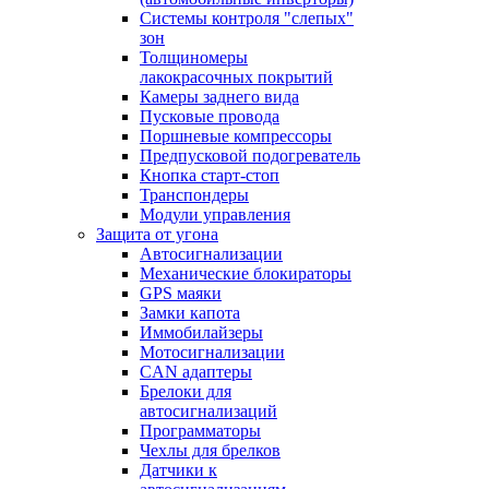
Системы контроля "слепых"
зон
Толщиномеры
лакокрасочных покрытий
Камеры заднего вида
Пусковые провода
Поршневые компрессоры
Предпусковой подогреватель
Кнопка старт-стоп
Транспондеры
Модули управления
Защита от угона
Автосигнализации
Механические блoкираторы
GPS маяки
Замки капота
Иммобилайзеры
Мотосигнализации
CAN адаптеры
Брелоки для
автосигнализаций
Программаторы
Чехлы для брелков
Датчики к