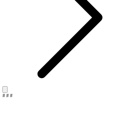
#
#
#