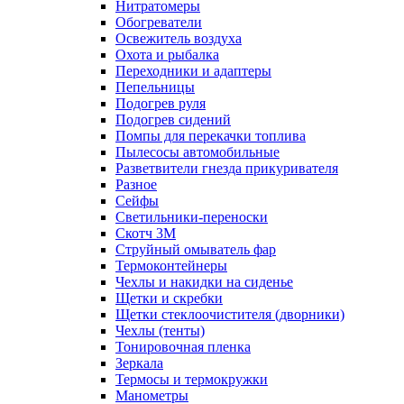
Нитратомеры
Обогреватели
Освежитель воздуха
Охота и рыбалка
Переходники и адаптеры
Пепельницы
Подогрев руля
Подогрев сидений
Помпы для перекачки топлива
Пылесосы автомобильные
Разветвители гнезда прикуривателя
Разное
Сейфы
Светильники-переноски
Скотч 3М
Струйный омыватель фар
Термоконтейнеры
Чехлы и накидки на сиденье
Щетки и скребки
Щетки стеклоочистителя (дворники)
Чехлы (тенты)
Тонировочная пленка
Зеркалa
Термосы и термокружки
Манометры