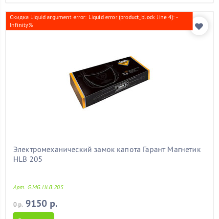
Скидка Liquid argument error: Liquid error (product_block line 4): -
Infinity%
Электромеханический замок капота Гарант Магнетик
HLB 205
Арт. G.MG.HLB.205
9150 р.
0 р.