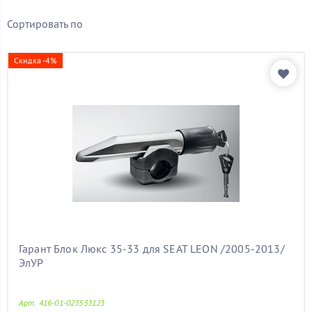
Бренд
Сортировать по
Показать товары
Скидка -4%
Гарант Блок Люкс 35-33 для SEAT LEON /2005-2013/
ЭлУР
Арт. 416-01-023533123