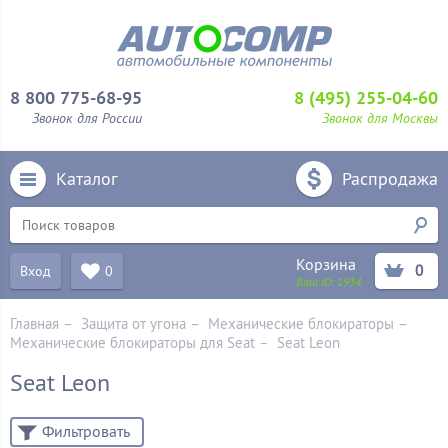
8 800 775-68-95
8 (495) 255-04-60
Звонок для России
Звонок для Москвы
Каталог
Распродажа
Корзина
0
Вход
0
Ваш ID:
1934
Главная
–
Защита от угона
–
Механические блoкираторы
–
Механические блокираторы для Seat
–
Seat Leon
Seat Leon
Фильтровать