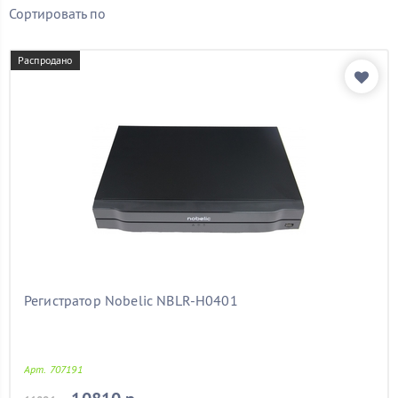
Бренд
Сортировать по
Показать товары
Распродано
Регистратор Nobelic NBLR-H0401
Арт. 707191