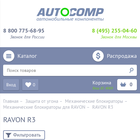
8 800 775-68-95
8 (495) 255-04-60
Звонок для России
Звонок для Москвы
Каталог
Распродажа
Корзина
0
Вход
0
Ваш ID:
4069
Главная
–
Защита от угона
–
Механические блoкираторы
–
Механические блокираторы для RAVON
–
RAVON R3
RAVON R3
Фильтровать