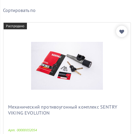
Бренд
Сортировать по
Показать товары
Распродано
Механический противоугонный комплекс SENTRY
VIKING EVOLUTION
Арт. 00000032054