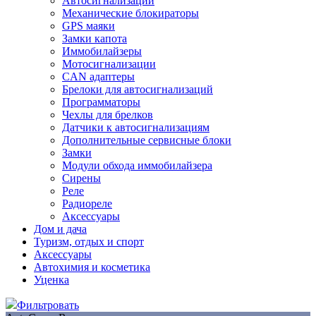
Автосигнализации
Механические блoкираторы
GPS маяки
Замки капота
Иммобилайзеры
Мотосигнализации
CAN адаптеры
Брелоки для автосигнализаций
Программаторы
Чехлы для брелков
Датчики к автосигнализациям
Дополнительные сервисные блоки
Замки
Модули обхода иммобилайзера
Сирены
Реле
Радиореле
Аксессуары
Дом и дача
Туризм, отдых и спорт
Аксессуары
Автохимия и косметика
Уценка
Фильтровать