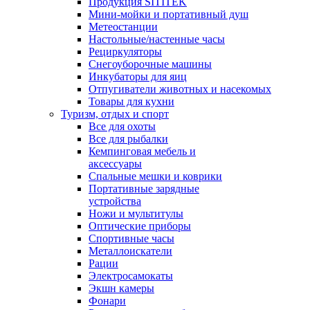
Продукция SITITEK
Мини-мойки и портативный душ
Метеостанции
Настольные/настенные часы
Рециркуляторы
Снегоуборочные машины
Инкубаторы для яиц
Отпугиватели животных и насекомых
Товары для кухни
Туризм, отдых и спорт
Все для охоты
Все для рыбалки
Кемпинговая мебель и
аксессуары
Спальные мешки и коврики
Портативные зарядные
устройства
Ножи и мультитулы
Оптические приборы
Спортивные часы
Металлоискатели
Рации
Электросамокаты
Экшн камеры
Фонари