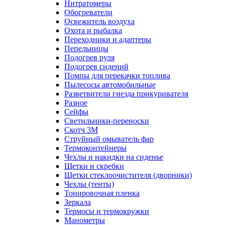
Нитратомеры
Обогреватели
Освежитель воздуха
Охота и рыбалка
Переходники и адаптеры
Пепельницы
Подогрев руля
Подогрев сидений
Помпы для перекачки топлива
Пылесосы автомобильные
Разветвители гнезда прикуривателя
Разное
Сейфы
Светильники-переноски
Скотч 3М
Струйный омыватель фар
Термоконтейнеры
Чехлы и накидки на сиденье
Щетки и скребки
Щетки стеклоочистителя (дворники)
Чехлы (тенты)
Тонировочная пленка
Зеркалa
Термосы и термокружки
Манометры