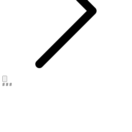
#
#
#