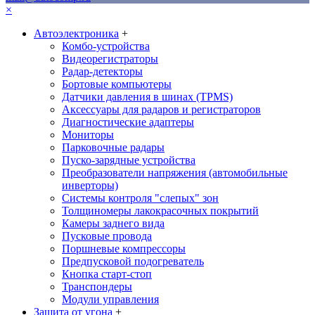
×
Автоэлектроника
+
Комбо-устройства
Видеорегистраторы
Радар-детекторы
Бортовые компьютеры
Датчики давления в шинах (TPMS)
Аксессуары для радаров и регистраторов
Диагностические адаптеры
Мониторы
Парковочные радары
Пуско-зарядные устройства
Преобразователи напряжения (автомобильные
инверторы)
Системы контроля "слепых" зон
Толщиномеры лакокрасочных покрытий
Камеры заднего вида
Пусковые провода
Поршневые компрессоры
Предпусковой подогреватель
Кнопка старт-стоп
Транспондеры
Модули управления
Защита от угона
+