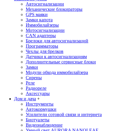
Автосигнализации
Механические блoкираторы
GPS маяки
Замки капота
Иммобилайзеры
Мотосигнализации
CAN адаптеры
Брелоки для автосигнализаций
Программаторы
Чехлы для брелков
Датчики к автосигнализациям
Дополнительные сервисные блоки
Замки
Модули обхода иммобилайзера
Сирены
Реле
Радиореле
Аксессуары
Дом и дача
+
Инструменты
Автокормушки
Усилители сотовой связи и интернета
Биотуалеты
Видеонаблюдение
Умный свет AURORA NANOLEAF