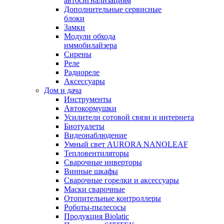
автосигнализациям
Дополнительные сервисные
блоки
Замки
Модули обхода
иммобилайзера
Сирены
Реле
Радиореле
Аксессуары
Дом и дача
Инструменты
Автокормушки
Усилители сотовой связи и интернета
Биотуалеты
Видеонаблюдение
Умный свет AURORA NANOLEAF
Тепловентиляторы
Сварочные инверторы
Винные шкафы
Сварочные горелки и аксессуары
Маски сварочные
Отопительные контроллеры
Роботы-пылесосы
Продукция Biolatic