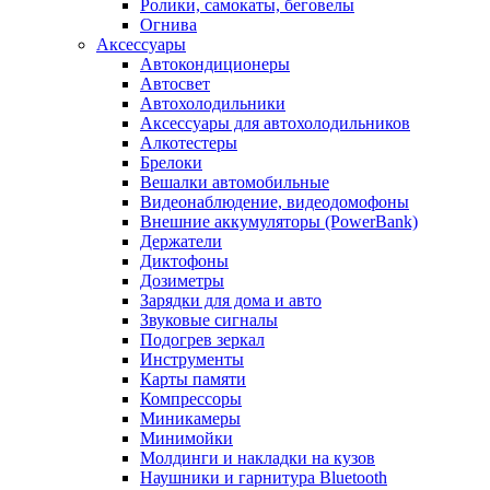
Ролики, самокаты, беговелы
Огнива
Аксессуары
Автокондиционеры
Aвтосвет
Автохолодильники
Аксессуары для автохолодильников
Алкотестеры
Брелоки
Вешалки автомобильные
Видеонаблюдение, видеодомофоны
Внешние аккумуляторы (PowerBank)
Держатели
Диктофоны
Дозиметры
Зарядки для дома и авто
Звуковые сигналы
Подогрев зеркал
Инструменты
Карты памяти
Компрессоры
Миникамеры
Минимойки
Молдинги и накладки на кузов
Наушники и гарнитура Bluetooth