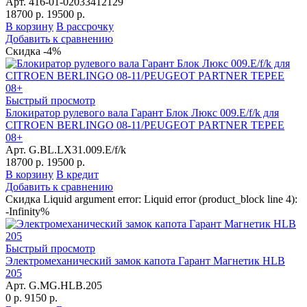
Арт. 416-01-02033412129
18700 р.
19500 р.
В корзину
В рассрочку
Добавить к сравнению
Скидка -4%
Быстрый просмотр
Блокиратор рулевого вала Гарант Блок Люкс 009.E/f/k для
CITROEN BERLINGO 08-11/PEUGEOT PARTNER TEPEE
08+
Арт. G.BL.LX31.009.E/f/k
18700 р.
19500 р.
В корзину
В кредит
Добавить к сравнению
Скидка Liquid argument error: Liquid error (product_block line 4):
-Infinity%
Быстрый просмотр
Электромеханический замок капота Гарант Магнетик HLB
205
Арт. G.MG.HLB.205
0 р.
9150 р.