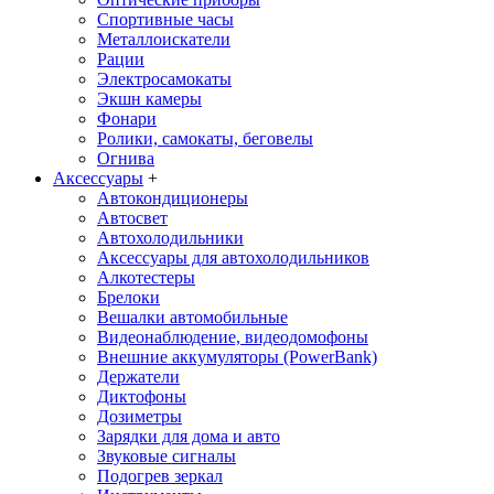
Спортивные часы
Металлоискатели
Рации
Электросамокаты
Экшн камеры
Фонари
Ролики, самокаты, беговелы
Огнива
Аксессуары
+
Автокондиционеры
Aвтосвет
Автохолодильники
Аксессуары для автохолодильников
Алкотестеры
Брелоки
Вешалки автомобильные
Видеонаблюдение, видеодомофоны
Внешние аккумуляторы (PowerBank)
Держатели
Диктофоны
Дозиметры
Зарядки для дома и авто
Звуковые сигналы
Подогрев зеркал