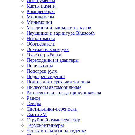
Инструменты
Карты памяти
Компрессоры
Миникамеры
Минимойки
Молдинги и накладки на кузов
Наушники и гарнитура Bluetooth
Нитратомеры
Обогреватели
Освежитель воздуха
Охота и рыбалка
Переходники и адаптеры
Пепельницы
Подогрев руля
Подогрев сидений
Помпы для перекачки топлива
Пылесосы автомобильные
Разветвители гнезда прикуривателя
Разное
Сейфы
Светильники-переноски
Скотч 3М
Струйный омыватель фар
Термоконтейнеры
Чехлы и накидки на сиденье