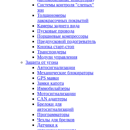
Системы контроля "слепых"
зон
Толщиномеры
лакокрасочных покрытий
Камеры заднего вида
Пусковые провода
Поршневые компрессоры
Предпусковой подогреватель
Кнопка старт-стоп
Транспондеры
Модули управления
Защита от угона
Автосигнализации
Механические блoкираторы
GPS маяки
Замки капота
Иммобилайзеры
Мотосигнализации
CAN адаптеры
Брелоки для
автосигнализаций
Программаторы
Чехлы для брелков
Датчики к