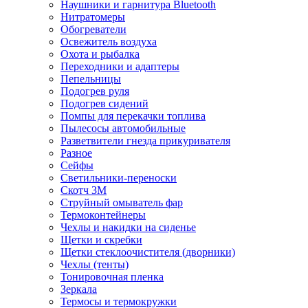
Наушники и гарнитура Bluetooth
Нитратомеры
Обогреватели
Освежитель воздуха
Охота и рыбалка
Переходники и адаптеры
Пепельницы
Подогрев руля
Подогрев сидений
Помпы для перекачки топлива
Пылесосы автомобильные
Разветвители гнезда прикуривателя
Разное
Сейфы
Светильники-переноски
Скотч 3М
Струйный омыватель фар
Термоконтейнеры
Чехлы и накидки на сиденье
Щетки и скребки
Щетки стеклоочистителя (дворники)
Чехлы (тенты)
Тонировочная пленка
Зеркалa
Термосы и термокружки