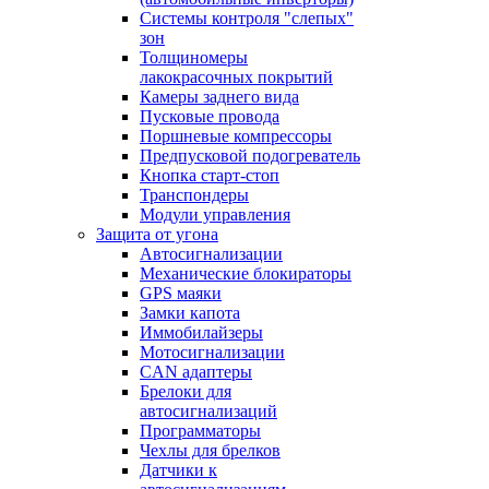
Системы контроля "слепых"
зон
Толщиномеры
лакокрасочных покрытий
Камеры заднего вида
Пусковые провода
Поршневые компрессоры
Предпусковой подогреватель
Кнопка старт-стоп
Транспондеры
Модули управления
Защита от угона
Автосигнализации
Механические блoкираторы
GPS маяки
Замки капота
Иммобилайзеры
Мотосигнализации
CAN адаптеры
Брелоки для
автосигнализаций
Программаторы
Чехлы для брелков
Датчики к