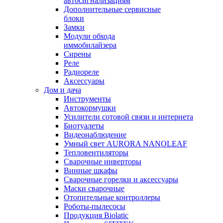
автосигнализациям
Дополнительные сервисные
блоки
Замки
Модули обхода
иммобилайзера
Сирены
Реле
Радиореле
Аксессуары
Дом и дача
Инструменты
Автокормушки
Усилители сотовой связи и интернета
Биотуалеты
Видеонаблюдение
Умный свет AURORA NANOLEAF
Тепловентиляторы
Сварочные инверторы
Винные шкафы
Сварочные горелки и аксессуары
Маски сварочные
Отопительные контроллеры
Роботы-пылесосы
Продукция Biolatic