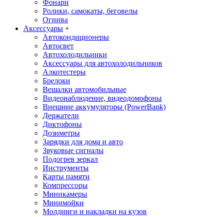
Фонари
Ролики, самокаты, беговелы
Огнива
Аксессуары
+
Автокондиционеры
Aвтосвет
Автохолодильники
Аксессуары для автохолодильников
Алкотестеры
Брелоки
Вешалки автомобильные
Видеонаблюдение, видеодомофоны
Внешние аккумуляторы (PowerBank)
Держатели
Диктофоны
Дозиметры
Зарядки для дома и авто
Звуковые сигналы
Подогрев зеркал
Инструменты
Карты памяти
Компрессоры
Миникамеры
Минимойки
Молдинги и накладки на кузов