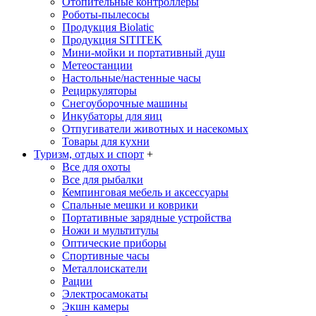
Отопительные контроллеры
Роботы-пылесосы
Продукция Biolatic
Продукция SITITEK
Мини-мойки и портативный душ
Метеостанции
Настольные/настенные часы
Рециркуляторы
Снегоуборочные машины
Инкубаторы для яиц
Отпугиватели животных и насекомых
Товары для кухни
Туризм, отдых и спорт
+
Все для охоты
Все для рыбалки
Кемпинговая мебель и аксессуары
Спальные мешки и коврики
Портативные зарядные устройства
Ножи и мультитулы
Оптические приборы
Спортивные часы
Металлоискатели
Рации
Электросамокаты
Экшн камеры