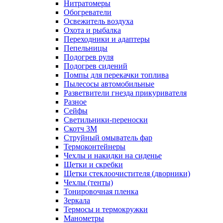
Нитратомеры
Обогреватели
Освежитель воздуха
Охота и рыбалка
Переходники и адаптеры
Пепельницы
Подогрев руля
Подогрев сидений
Помпы для перекачки топлива
Пылесосы автомобильные
Разветвители гнезда прикуривателя
Разное
Сейфы
Светильники-переноски
Скотч 3М
Струйный омыватель фар
Термоконтейнеры
Чехлы и накидки на сиденье
Щетки и скребки
Щетки стеклоочистителя (дворники)
Чехлы (тенты)
Тонировочная пленка
Зеркалa
Термосы и термокружки
Манометры