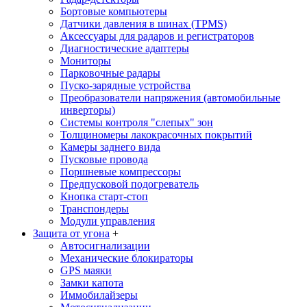
Бортовые компьютеры
Датчики давления в шинах (TPMS)
Аксессуары для радаров и регистраторов
Диагностические адаптеры
Мониторы
Парковочные радары
Пуско-зарядные устройства
Преобразователи напряжения (автомобильные
инверторы)
Системы контроля "слепых" зон
Толщиномеры лакокрасочных покрытий
Камеры заднего вида
Пусковые провода
Поршневые компрессоры
Предпусковой подогреватель
Кнопка старт-стоп
Транспондеры
Модули управления
Защита от угона
+
Автосигнализации
Механические блoкираторы
GPS маяки
Замки капота
Иммобилайзеры