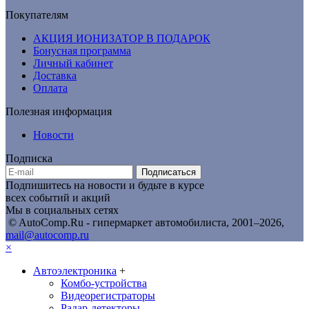
Покупателям
АКЦИЯ ИОНИЗАТОР В ПОДАРОК
Бонусная программа
Личный кабинет
Доставка
Оплата
Полезная информация
Новости
Подписка
Подписаться
Подпишитесь на новости и будьте в курсе
всех событий и акций
Мы в социальных сетях
© AutoComp.Ru - гипермаркет автомобилиста, 2001–2026,
mail@autocomp.ru
×
Автоэлектроника
+
Комбо-устройства
Видеорегистраторы
Радар-детекторы