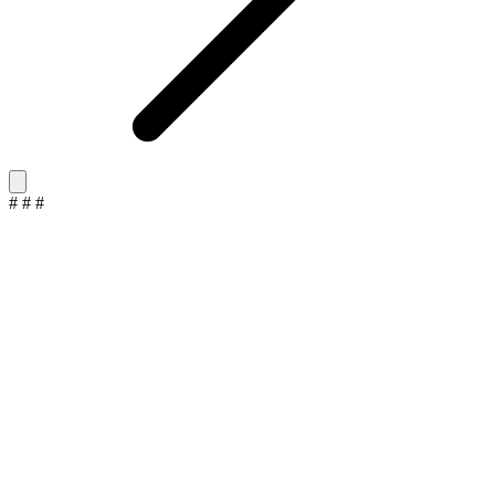
#
#
#