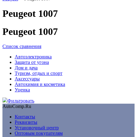
Peugeot 1007
Peugeot 1007
Список сравнения
Автоэлектроника
Защита от угона
Дом и дача
Туризм, отдых и спорт
Аксессуары
Автохимия и косметика
Уценка
Фильтровать
AutoComp.Ru
Контакты
Реквизиты
Установочный центр
Оптовым покупателям