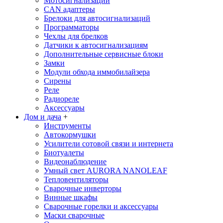
Мотосигнализации
CAN адаптеры
Брелоки для автосигнализаций
Программаторы
Чехлы для брелков
Датчики к автосигнализациям
Дополнительные сервисные блоки
Замки
Модули обхода иммобилайзера
Сирены
Реле
Радиореле
Аксессуары
Дом и дача
+
Инструменты
Автокормушки
Усилители сотовой связи и интернета
Биотуалеты
Видеонаблюдение
Умный свет AURORA NANOLEAF
Тепловентиляторы
Сварочные инверторы
Винные шкафы
Сварочные горелки и аксессуары
Маски сварочные