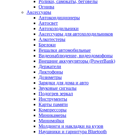
Ролики, самокаты, беговелы
Огнива
Аксессуары
Автокондиционеры
Aвтосвет
Автохолодильники
Аксессуары для автохолодильников
Алкотестеры
Брелоки
Вешалки автомобильные
Видеонаблюдение, видеодомофоны
Внешние аккумуляторы (PowerBank)
Держатели
Диктофоны
Дозиметры
Зарядки для дома и авто
Звуковые сигналы
Подогрев зеркал
Инструменты
Карты памяти
Компрессоры
Миникамеры
Минимойки
Молдинги и накладки на кузов
Наушники и гарнитура Bluetooth