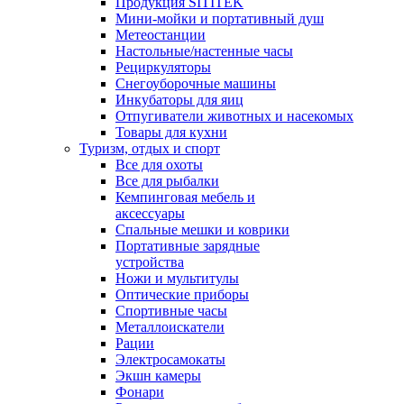
Продукция SITITEK
Мини-мойки и портативный душ
Метеостанции
Настольные/настенные часы
Рециркуляторы
Снегоуборочные машины
Инкубаторы для яиц
Отпугиватели животных и насекомых
Товары для кухни
Туризм, отдых и спорт
Все для охоты
Все для рыбалки
Кемпинговая мебель и
аксессуары
Спальные мешки и коврики
Портативные зарядные
устройства
Ножи и мультитулы
Оптические приборы
Спортивные часы
Металлоискатели
Рации
Электросамокаты
Экшн камеры
Фонари