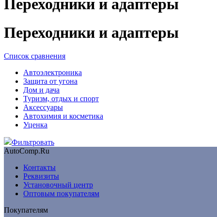
Переходники и адаптеры
Переходники и адаптеры
Список сравнения
Автоэлектроника
Защита от угона
Дом и дача
Туризм, отдых и спорт
Аксессуары
Автохимия и косметика
Уценка
Фильтровать
AutoComp.Ru
Контакты
Реквизиты
Установочный центр
Оптовым покупателям
Покупателям