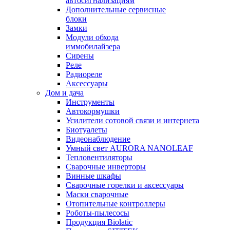
автосигнализациям
Дополнительные сервисные
блоки
Замки
Модули обхода
иммобилайзера
Сирены
Реле
Радиореле
Аксессуары
Дом и дача
Инструменты
Автокормушки
Усилители сотовой связи и интернета
Биотуалеты
Видеонаблюдение
Умный свет AURORA NANOLEAF
Тепловентиляторы
Сварочные инверторы
Винные шкафы
Сварочные горелки и аксессуары
Маски сварочные
Отопительные контроллеры
Роботы-пылесосы
Продукция Biolatic