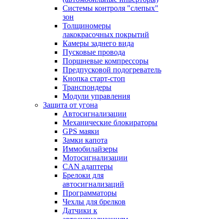
Системы контроля "слепых"
зон
Толщиномеры
лакокрасочных покрытий
Камеры заднего вида
Пусковые провода
Поршневые компрессоры
Предпусковой подогреватель
Кнопка старт-стоп
Транспондеры
Модули управления
Защита от угона
Автосигнализации
Механические блoкираторы
GPS маяки
Замки капота
Иммобилайзеры
Мотосигнализации
CAN адаптеры
Брелоки для
автосигнализаций
Программаторы
Чехлы для брелков
Датчики к