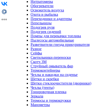
Нитратомеры
Обогреватели
Освежитель воздуха
Охота и рыбалка
Переходники и адаптеры
Пепельницы
Подогрев руля
Подогрев сидений
Помпы для перекачки топлива
Пылесосы автомобильные
Разветвители гнезда прикуривателя
Разное
Сейфы
Светильники-переноски
Скотч 3М
Струйный омыватель фар
Термоконтейнеры
Чехлы и накидки на сиденье
Щетки и скребки
Щетки стеклоочистителя (дворники)
Чехлы (тенты)
Тонировочная пленка
Зеркалa
Термосы и термокружки
Манометры