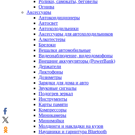
Ролики, самокаты, беговелы
Огнива
Аксессуары
Автокондиционеры
Aвтосвет
Автохолодильники
Аксессуары для автохолодильников
Алкотестеры
Брелоки
Вешалки автомобильные
Видеонаблюдение, видеодомофоны
Внешние аккумуляторы (PowerBank)
Держатели
Диктофоны
Дозиметры
Зарядки для дома и авто
Звуковые сигналы
Подогрев зеркал
Инструменты
Карты памяти
Компрессоры
Миникамеры
Минимойки
Молдинги и накладки на кузов
Наушники и гарнитура Bluetooth