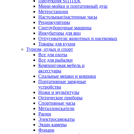
Продукция SITITEK
Мини-мойки и портативный душ
Метеостанции
Настольные/настенные часы
Рециркуляторы
Снегоуборочные машины
Инкубаторы для яиц
Отпугиватели животных и насекомых
Товары для кухни
Туризм, отдых и спорт
Все для охоты
Все для рыбалки
Кемпинговая мебель и
аксессуары
Спальные мешки и коврики
Портативные зарядные
устройства
Ножи и мультитулы
Оптические приборы
Спортивные часы
Металлоискатели
Рации
Электросамокаты
Экшн камеры
Фонари