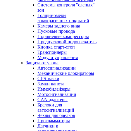
Системы контроля "слепых"
зон
Толщиномеры
лакокрасочных покрытий
Камеры заднего вида
Пусковые провода
Поршневые компрессоры
Предпусковой подогреватель
Кнопка старт-стоп
Транспондеры
Модули управления
Защита от угона
Автосигнализации
Механические блoкираторы
GPS маяки
Замки капота
Иммобилайзеры
Мотосигнализации
CAN адаптеры
Брелоки для
автосигнализаций
Чехлы для брелков
Программаторы
Датчики к