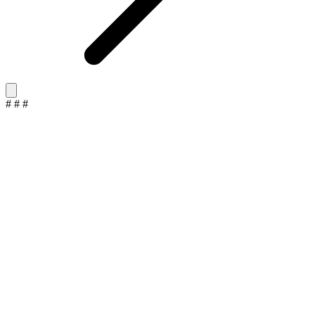
#
#
#