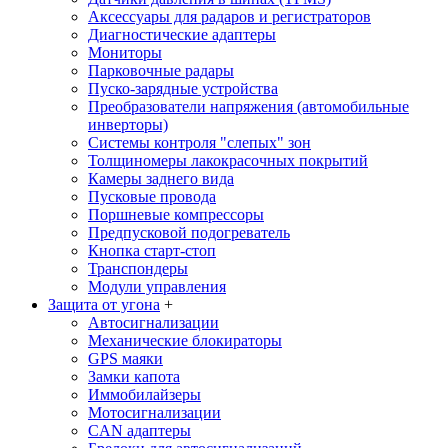
Аксессуары для радаров и регистраторов
Диагностические адаптеры
Мониторы
Парковочные радары
Пуско-зарядные устройства
Преобразователи напряжения (автомобильные
инверторы)
Системы контроля "слепых" зон
Толщиномеры лакокрасочных покрытий
Камеры заднего вида
Пусковые провода
Поршневые компрессоры
Предпусковой подогреватель
Кнопка старт-стоп
Транспондеры
Модули управления
Защита от угона
+
Автосигнализации
Механические блoкираторы
GPS маяки
Замки капота
Иммобилайзеры
Мотосигнализации
CAN адаптеры