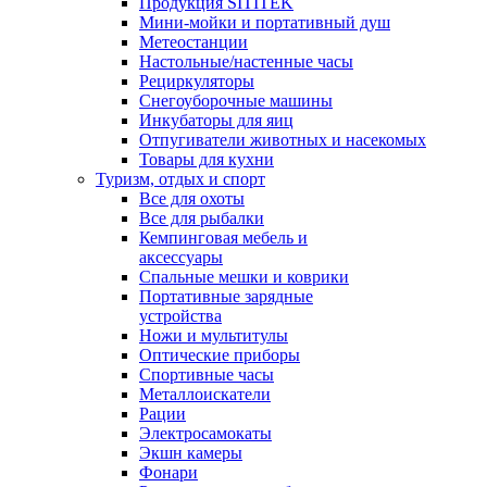
Продукция SITITEK
Мини-мойки и портативный душ
Метеостанции
Настольные/настенные часы
Рециркуляторы
Снегоуборочные машины
Инкубаторы для яиц
Отпугиватели животных и насекомых
Товары для кухни
Туризм, отдых и спорт
Все для охоты
Все для рыбалки
Кемпинговая мебель и
аксессуары
Спальные мешки и коврики
Портативные зарядные
устройства
Ножи и мультитулы
Оптические приборы
Спортивные часы
Металлоискатели
Рации
Электросамокаты
Экшн камеры
Фонари