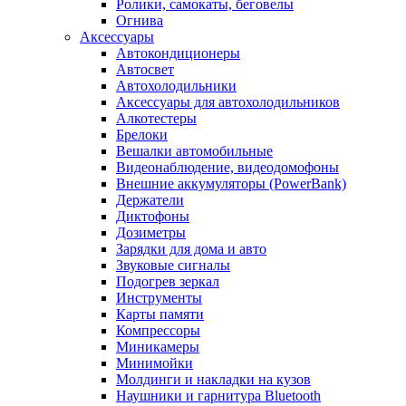
Ролики, самокаты, беговелы
Огнива
Аксессуары
Автокондиционеры
Aвтосвет
Автохолодильники
Аксессуары для автохолодильников
Алкотестеры
Брелоки
Вешалки автомобильные
Видеонаблюдение, видеодомофоны
Внешние аккумуляторы (PowerBank)
Держатели
Диктофоны
Дозиметры
Зарядки для дома и авто
Звуковые сигналы
Подогрев зеркал
Инструменты
Карты памяти
Компрессоры
Миникамеры
Минимойки
Молдинги и накладки на кузов
Наушники и гарнитура Bluetooth