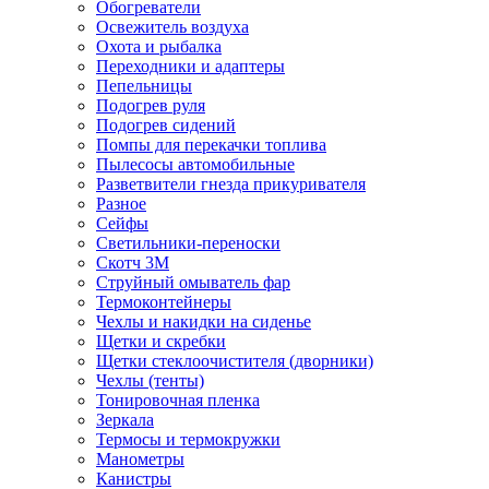
Обогреватели
Освежитель воздуха
Охота и рыбалка
Переходники и адаптеры
Пепельницы
Подогрев руля
Подогрев сидений
Помпы для перекачки топлива
Пылесосы автомобильные
Разветвители гнезда прикуривателя
Разное
Сейфы
Светильники-переноски
Скотч 3М
Струйный омыватель фар
Термоконтейнеры
Чехлы и накидки на сиденье
Щетки и скребки
Щетки стеклоочистителя (дворники)
Чехлы (тенты)
Тонировочная пленка
Зеркалa
Термосы и термокружки
Манометры
Канистры