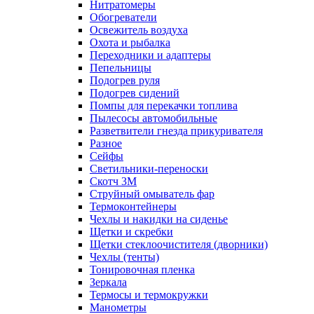
Нитратомеры
Обогреватели
Освежитель воздуха
Охота и рыбалка
Переходники и адаптеры
Пепельницы
Подогрев руля
Подогрев сидений
Помпы для перекачки топлива
Пылесосы автомобильные
Разветвители гнезда прикуривателя
Разное
Сейфы
Светильники-переноски
Скотч 3М
Струйный омыватель фар
Термоконтейнеры
Чехлы и накидки на сиденье
Щетки и скребки
Щетки стеклоочистителя (дворники)
Чехлы (тенты)
Тонировочная пленка
Зеркалa
Термосы и термокружки
Манометры