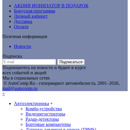
АКЦИЯ ИОНИЗАТОР В ПОДАРОК
Бонусная программа
Личный кабинет
Доставка
Оплата
Полезная информация
Новости
Подписка
Подписаться
Подпишитесь на новости и будьте в курсе
всех событий и акций
Мы в социальных сетях
© AutoComp.Ru - гипермаркет автомобилиста, 2001–2026,
mail@autocomp.ru
×
Автоэлектроника
+
Комбо-устройства
Видеорегистраторы
Радар-детекторы
Бортовые компьютеры
Датчики давления в шинах (TPMS)