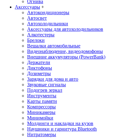
Огнива
Аксессуары
+
Автокондиционеры
Aвтосвет
Автохолодильники
Аксессуары для автохолодильников
Алкотестеры
Брелоки
Вешалки автомобильные
Видеонаблюдение, видеодомофоны
Внешние аккумуляторы (PowerBank)
Держатели
Диктофоны
Дозиметры
Зарядки для дома и авто
Звуковые сигналы
Подогрев зеркал
Инструменты
Карты памяти
Компрессоры
Миникамеры
Минимойки
Молдинги и накладки на кузов
Наушники и гарнитура Bluetooth
Нитратомеры