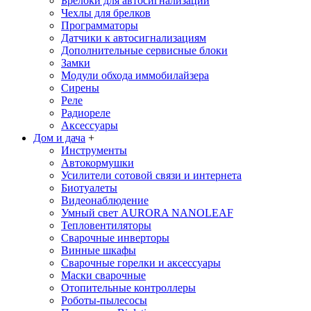
Брелоки для автосигнализаций
Чехлы для брелков
Программаторы
Датчики к автосигнализациям
Дополнительные сервисные блоки
Замки
Модули обхода иммобилайзера
Сирены
Реле
Радиореле
Аксессуары
Дом и дача
+
Инструменты
Автокормушки
Усилители сотовой связи и интернета
Биотуалеты
Видеонаблюдение
Умный свет AURORA NANOLEAF
Тепловентиляторы
Сварочные инверторы
Винные шкафы
Сварочные горелки и аксессуары
Маски сварочные
Отопительные контроллеры
Роботы-пылесосы