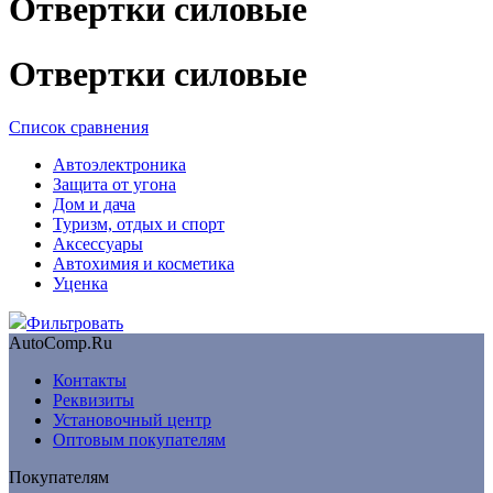
Отвертки силовые
Отвертки силовые
Список сравнения
Автоэлектроника
Защита от угона
Дом и дача
Туризм, отдых и спорт
Аксессуары
Автохимия и косметика
Уценка
Фильтровать
AutoComp.Ru
Контакты
Реквизиты
Установочный центр
Оптовым покупателям
Покупателям