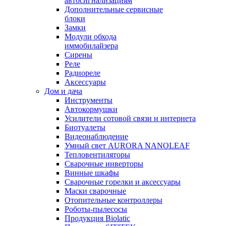
автосигнализациям
Дополнительные сервисные
блоки
Замки
Модули обхода
иммобилайзера
Сирены
Реле
Радиореле
Аксессуары
Дом и дача
Инструменты
Автокормушки
Усилители сотовой связи и интернета
Биотуалеты
Видеонаблюдение
Умный свет AURORA NANOLEAF
Тепловентиляторы
Сварочные инверторы
Винные шкафы
Сварочные горелки и аксессуары
Маски сварочные
Отопительные контроллеры
Роботы-пылесосы
Продукция Biolatic