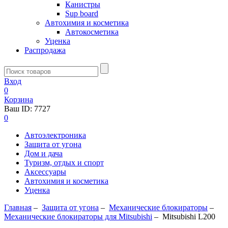
Канистры
Sup board
Автохимия и косметика
Автокосметика
Уценка
Распродажа
Вход
0
Корзина
Ваш ID:
7727
0
Автоэлектроника
Защита от угона
Дом и дача
Туризм, отдых и спорт
Аксессуары
Автохимия и косметика
Уценка
Главная
–
Защита от угона
–
Механические блoкираторы
–
Механические блокираторы для Mitsubishi
–
Mitsubishi L200