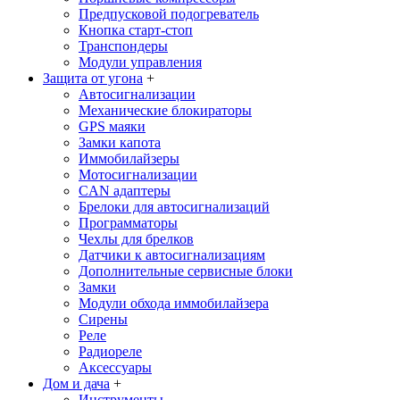
Предпусковой подогреватель
Кнопка старт-стоп
Транспондеры
Модули управления
Защита от угона
+
Автосигнализации
Механические блoкираторы
GPS маяки
Замки капота
Иммобилайзеры
Мотосигнализации
CAN адаптеры
Брелоки для автосигнализаций
Программаторы
Чехлы для брелков
Датчики к автосигнализациям
Дополнительные сервисные блоки
Замки
Модули обхода иммобилайзера
Сирены
Реле
Радиореле
Аксессуары
Дом и дача
+
Инструменты