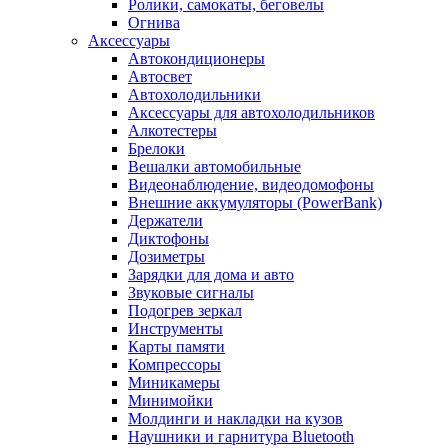
Ролики, самокаты, беговелы
Огнива
Аксессуары
Автокондиционеры
Aвтосвет
Автохолодильники
Аксессуары для автохолодильников
Алкотестеры
Брелоки
Вешалки автомобильные
Видеонаблюдение, видеодомофоны
Внешние аккумуляторы (PowerBank)
Держатели
Диктофоны
Дозиметры
Зарядки для дома и авто
Звуковые сигналы
Подогрев зеркал
Инструменты
Карты памяти
Компрессоры
Миникамеры
Минимойки
Молдинги и накладки на кузов
Наушники и гарнитура Bluetooth