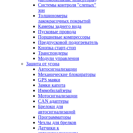
Системы контроля "слепых"
зон
Толщиномеры
лакокрасочных покрытий
Камеры заднего вида
Пусковые провода
Поршневые компрессоры
Предпусковой подогреватель
Кнопка старт-стоп
Транспондеры
Модули управления
Защита от угона
Автосигнализации
Механические блoкираторы
GPS маяки
Замки капота
Иммобилайзеры
Мотосигнализации
CAN адаптеры
Брелоки для
автосигнализаций
Программаторы
Чехлы для брелков
Датчики к