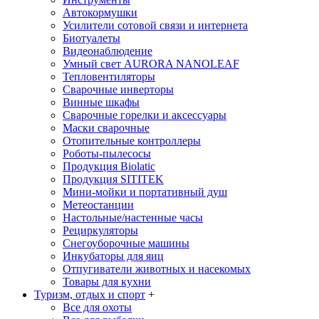
Автокормушки
Усилители сотовой связи и интернета
Биотуалеты
Видеонаблюдение
Умный свет AURORA NANOLEAF
Тепловентиляторы
Сварочные инверторы
Винные шкафы
Сварочные горелки и аксессуары
Маски сварочные
Отопительные контроллеры
Роботы-пылесосы
Продукция Biolatic
Продукция SITITEK
Мини-мойки и портативный душ
Метеостанции
Настольные/настенные часы
Рециркуляторы
Снегоуборочные машины
Инкубаторы для яиц
Отпугиватели животных и насекомых
Товары для кухни
Туризм, отдых и спорт
+
Все для охоты