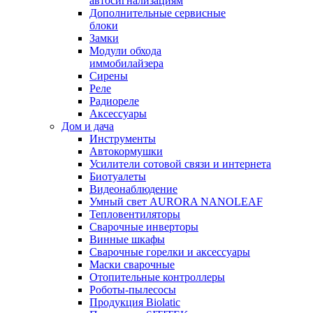
автосигнализациям
Дополнительные сервисные
блоки
Замки
Модули обхода
иммобилайзера
Сирены
Реле
Радиореле
Аксессуары
Дом и дача
Инструменты
Автокормушки
Усилители сотовой связи и интернета
Биотуалеты
Видеонаблюдение
Умный свет AURORA NANOLEAF
Тепловентиляторы
Сварочные инверторы
Винные шкафы
Сварочные горелки и аксессуары
Маски сварочные
Отопительные контроллеры
Роботы-пылесосы
Продукция Biolatic