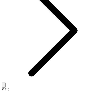
#
#
#