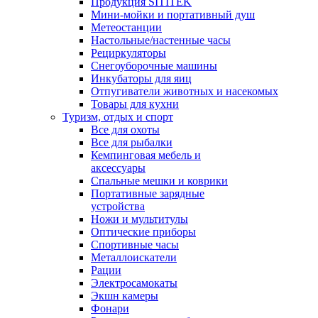
Продукция SITITEK
Мини-мойки и портативный душ
Метеостанции
Настольные/настенные часы
Рециркуляторы
Снегоуборочные машины
Инкубаторы для яиц
Отпугиватели животных и насекомых
Товары для кухни
Туризм, отдых и спорт
Все для охоты
Все для рыбалки
Кемпинговая мебель и
аксессуары
Спальные мешки и коврики
Портативные зарядные
устройства
Ножи и мультитулы
Оптические приборы
Спортивные часы
Металлоискатели
Рации
Электросамокаты
Экшн камеры
Фонари