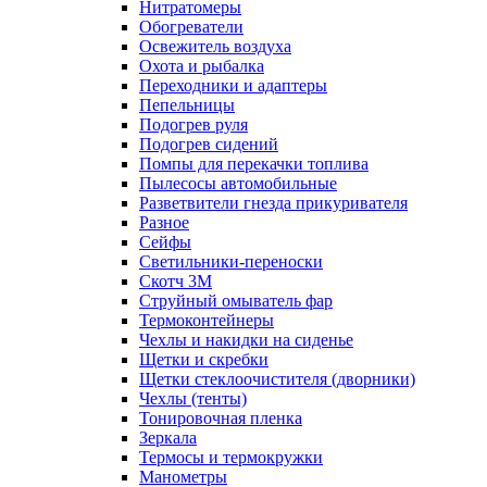
Нитратомеры
Обогреватели
Освежитель воздуха
Охота и рыбалка
Переходники и адаптеры
Пепельницы
Подогрев руля
Подогрев сидений
Помпы для перекачки топлива
Пылесосы автомобильные
Разветвители гнезда прикуривателя
Разное
Сейфы
Светильники-переноски
Скотч 3М
Струйный омыватель фар
Термоконтейнеры
Чехлы и накидки на сиденье
Щетки и скребки
Щетки стеклоочистителя (дворники)
Чехлы (тенты)
Тонировочная пленка
Зеркалa
Термосы и термокружки
Манометры