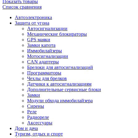
Показать товары
Список сравнения
Автоэлектроника
Защита от угона
Автосигнализации
Механические блoкираторы
GPS маяки
Замки капота
Иммобилайзеры
Мотосигнализации
CAN адаптеры
Брелоки для автосигнализаций
Программаторы
Чехлы для брелков
Датчики к автосигнализациям
Дополнительные сервисные блоки
Замки
Модули обхода иммобилайзера
Сирены
Реле
Радиореле
Аксессуары
Дом и дача
Туризм, отдых и спорт