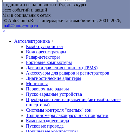
Подпишитесь на новости и будьте в курсе
всех событий и акций
Мы в социальных сетях
© AutoComp.Ru - гипермаркет автомобилиста, 2001–2026,
mail@autocomp.ru
×
Автоэлектроника
+
Комбо-устройства
Видеорегистраторы
Радар-детекторы
Бортовые компьютеры
Датчики давления в шинах (TPMS)
Аксессуары для радаров и регистраторов
Диагностические адаптеры
Мониторы
Парковочные радары
Пуско-зарядные устройства
Преобразователи напряжения (автомобильные
инверторы)
Системы контроля "слепых" зон
Толщиномеры лакокрасочных покрытий
Камеры заднего вида
Пусковые провода
Поршневые компрессоры