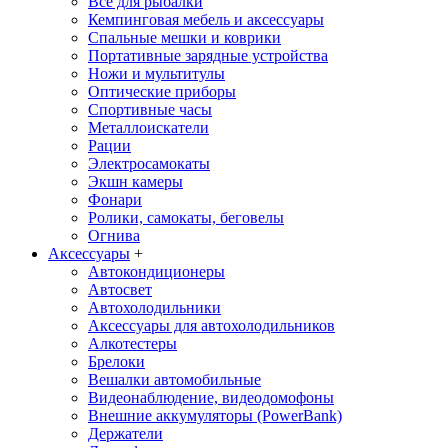
Все для рыбалки
Кемпинговая мебель и аксессуары
Спальные мешки и коврики
Портативные зарядные устройства
Ножи и мультитулы
Оптические приборы
Спортивные часы
Металлоискатели
Рации
Электросамокаты
Экшн камеры
Фонари
Ролики, самокаты, беговелы
Огнива
Аксессуары
+
Автокондиционеры
Aвтосвет
Автохолодильники
Аксессуары для автохолодильников
Алкотестеры
Брелоки
Вешалки автомобильные
Видеонаблюдение, видеодомофоны
Внешние аккумуляторы (PowerBank)
Держатели