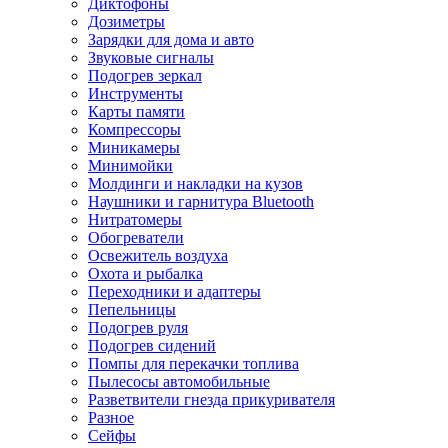
Диктофоны
Дозиметры
Зарядки для дома и авто
Звуковые сигналы
Подогрев зеркал
Инструменты
Карты памяти
Компрессоры
Миникамеры
Минимойки
Молдинги и накладки на кузов
Наушники и гарнитура Bluetooth
Нитратомеры
Обогреватели
Освежитель воздуха
Охота и рыбалка
Переходники и адаптеры
Пепельницы
Подогрев руля
Подогрев сидений
Помпы для перекачки топлива
Пылесосы автомобильные
Разветвители гнезда прикуривателя
Разное
Сейфы