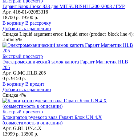
Быстрый просмотр
Гарант Блок Люкс 833 для MITSUBISHI L200 /2008-/ ГУР
Арт. 416-01-02083316
18700 р.
19500 р.
В корзину
В рассрочку
Добавить к сравнению
Скидка Liquid argument error: Liquid error (product_block line 4):
-Infinity%
Быстрый просмотр
Электромеханический замок капота Гарант Магнетик HLB
205
Арт. G.MG.HLB.205
0 р.
9150 р.
В корзину
В кредит
Добавить к сравнению
Скидка 4%
Быстрый просмотр
Блокиратор рулевого вала Гарант Блок UN.4.X
(совместимость в описании)
Арт. G.BL.UN.4.X
13999 р.
13500 р.