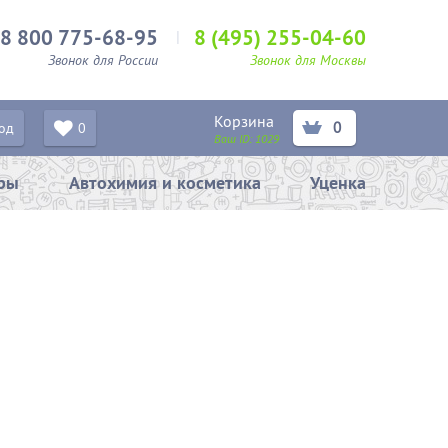
8 800 775-68-95
8 (495) 255-04-60
Звонок для России
Звонок для Москвы
Корзина
0
од
0
Ваш ID:
1029
ары
Автохимия и косметика
Уценка