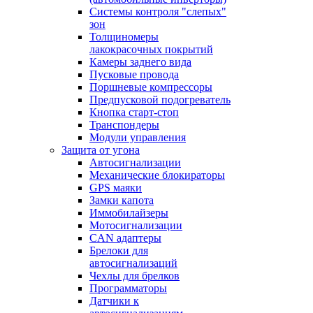
Системы контроля "слепых"
зон
Толщиномеры
лакокрасочных покрытий
Камеры заднего вида
Пусковые провода
Поршневые компрессоры
Предпусковой подогреватель
Кнопка старт-стоп
Транспондеры
Модули управления
Защита от угона
Автосигнализации
Механические блoкираторы
GPS маяки
Замки капота
Иммобилайзеры
Мотосигнализации
CAN адаптеры
Брелоки для
автосигнализаций
Чехлы для брелков
Программаторы
Датчики к