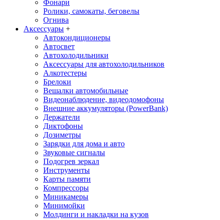
Фонари
Ролики, самокаты, беговелы
Огнива
Аксессуары
+
Автокондиционеры
Aвтосвет
Автохолодильники
Аксессуары для автохолодильников
Алкотестеры
Брелоки
Вешалки автомобильные
Видеонаблюдение, видеодомофоны
Внешние аккумуляторы (PowerBank)
Держатели
Диктофоны
Дозиметры
Зарядки для дома и авто
Звуковые сигналы
Подогрев зеркал
Инструменты
Карты памяти
Компрессоры
Миникамеры
Минимойки
Молдинги и накладки на кузов