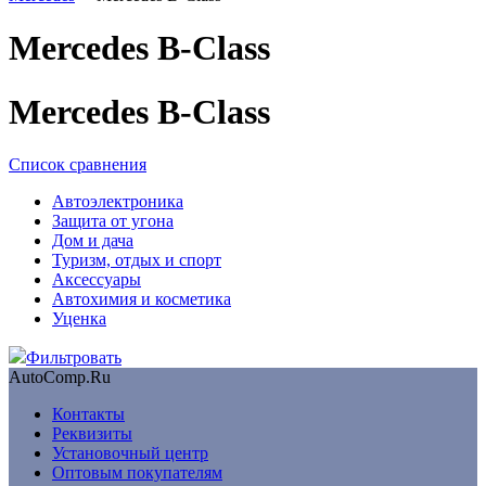
Mercedes B-Class
Mercedes B-Class
Список сравнения
Автоэлектроника
Защита от угона
Дом и дача
Туризм, отдых и спорт
Аксессуары
Автохимия и косметика
Уценка
Фильтровать
AutoComp.Ru
Контакты
Реквизиты
Установочный центр
Оптовым покупателям