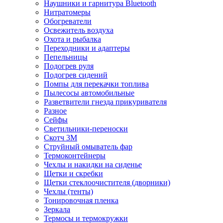
Наушники и гарнитура Bluetooth
Нитратомеры
Обогреватели
Освежитель воздуха
Охота и рыбалка
Переходники и адаптеры
Пепельницы
Подогрев руля
Подогрев сидений
Помпы для перекачки топлива
Пылесосы автомобильные
Разветвители гнезда прикуривателя
Разное
Сейфы
Светильники-переноски
Скотч 3М
Струйный омыватель фар
Термоконтейнеры
Чехлы и накидки на сиденье
Щетки и скребки
Щетки стеклоочистителя (дворники)
Чехлы (тенты)
Тонировочная пленка
Зеркалa
Термосы и термокружки