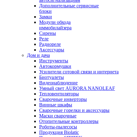
автосигнализациям
Дополнительные сервисные
блоки
Замки
Модули обхода
иммобилайзера
Сирены
Реле
Радиореле
Аксессуары
Дом и дача
Инструменты
Автокормушки
Усилители сотовой связи и интернета
Биотуалеты
Видеонаблюдение
Умный свет AURORA NANOLEAF
Тепловентиляторы
Сварочные инверторы
Винные шкафы
Сварочные горелки и аксессуары
Маски сварочные
Отопительные контроллеры
Роботы-пылесосы
Продукция Biolatic