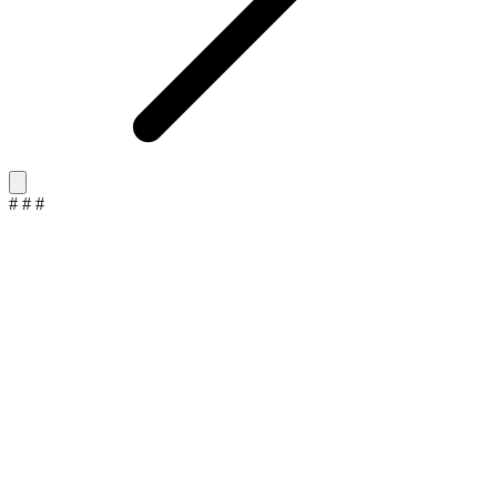
#
#
#