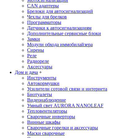
Мотосигнализации
CAN адаптеры
Брелоки для автосигнализаций
Чехлы для брелков
Программаторы
Датчики к автосигнализациям
Дополнительные сервисные блоки
Замки
Модули обхода иммобилайзера
Сирены
Реле
Радиореле
Аксессуары
Дом и дача
+
Инструменты
Автокормушки
Усилители сотовой связи и интернета
Биотуалеты
Видеонаблюдение
Умный свет AURORA NANOLEAF
Тепловентиляторы
Сварочные инверторы
Винные шкафы
Сварочные горелки и аксессуары
Маски сварочные