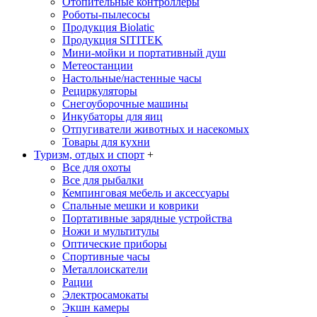
Отопительные контроллеры
Роботы-пылесосы
Продукция Biolatic
Продукция SITITEK
Мини-мойки и портативный душ
Метеостанции
Настольные/настенные часы
Рециркуляторы
Снегоуборочные машины
Инкубаторы для яиц
Отпугиватели животных и насекомых
Товары для кухни
Туризм, отдых и спорт
+
Все для охоты
Все для рыбалки
Кемпинговая мебель и аксессуары
Спальные мешки и коврики
Портативные зарядные устройства
Ножи и мультитулы
Оптические приборы
Спортивные часы
Металлоискатели
Рации
Электросамокаты
Экшн камеры