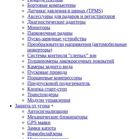
Бортовые компьютеры
Датчики давления в шинах (TPMS)
Аксессуары для радаров и регистраторов
Диагностические адаптеры
Мониторы
Парковочные радары
Пуско-зарядные устройства
Преобразователи напряжения (автомобильные
инверторы)
Системы контроля "слепых" зон
Толщиномеры лакокрасочных покрытий
Камеры заднего вида
Пусковые провода
Поршневые компрессоры
Предпусковой подогреватель
Кнопка старт-стоп
Транспондеры
Модули управления
Защита от угона
+
Автосигнализации
Механические блoкираторы
GPS маяки
Замки капота
Иммобилайзеры