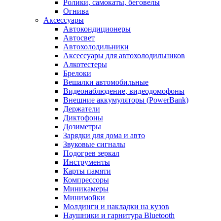
Ролики, самокаты, беговелы
Огнива
Аксессуары
Автокондиционеры
Aвтосвет
Автохолодильники
Аксессуары для автохолодильников
Алкотестеры
Брелоки
Вешалки автомобильные
Видеонаблюдение, видеодомофоны
Внешние аккумуляторы (PowerBank)
Держатели
Диктофоны
Дозиметры
Зарядки для дома и авто
Звуковые сигналы
Подогрев зеркал
Инструменты
Карты памяти
Компрессоры
Миникамеры
Минимойки
Молдинги и накладки на кузов
Наушники и гарнитура Bluetooth