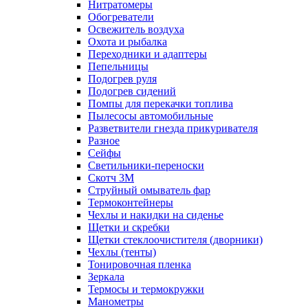
Нитратомеры
Обогреватели
Освежитель воздуха
Охота и рыбалка
Переходники и адаптеры
Пепельницы
Подогрев руля
Подогрев сидений
Помпы для перекачки топлива
Пылесосы автомобильные
Разветвители гнезда прикуривателя
Разное
Сейфы
Светильники-переноски
Скотч 3М
Струйный омыватель фар
Термоконтейнеры
Чехлы и накидки на сиденье
Щетки и скребки
Щетки стеклоочистителя (дворники)
Чехлы (тенты)
Тонировочная пленка
Зеркалa
Термосы и термокружки
Манометры