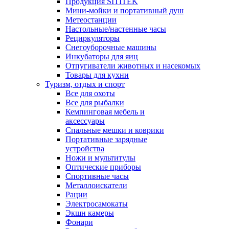
Продукция SITITEK
Мини-мойки и портативный душ
Метеостанции
Настольные/настенные часы
Рециркуляторы
Снегоуборочные машины
Инкубаторы для яиц
Отпугиватели животных и насекомых
Товары для кухни
Туризм, отдых и спорт
Все для охоты
Все для рыбалки
Кемпинговая мебель и
аксессуары
Спальные мешки и коврики
Портативные зарядные
устройства
Ножи и мультитулы
Оптические приборы
Спортивные часы
Металлоискатели
Рации
Электросамокаты
Экшн камеры
Фонари