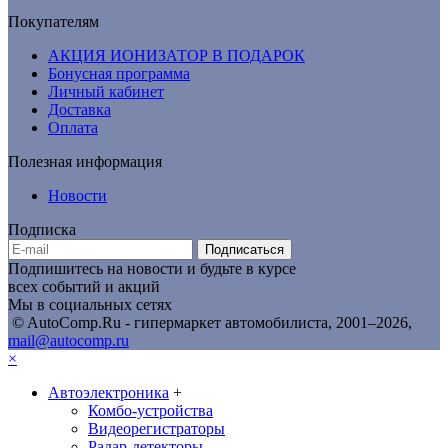
Покупателям
АКЦИЯ ИОНИЗАТОР В ПОДАРОК
Бонусная программа
Личный кабинет
Доставка
Оплата
Полезная информация
Новости
Подписка
Подписаться
Подпишитесь на новости и будьте в курсе
всех событий и акций
Мы в социальных сетях
© AutoComp.Ru - гипермаркет автомобилиста, 2001–2026,
mail@autocomp.ru
×
Автоэлектроника
+
Комбо-устройства
Видеорегистраторы
Радар-детекторы