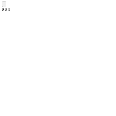
#
#
#