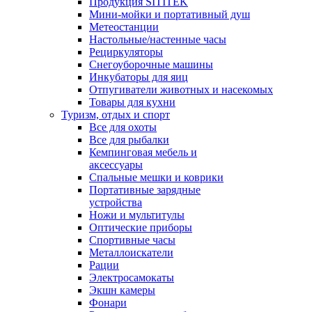
Продукция SITITEK
Мини-мойки и портативный душ
Метеостанции
Настольные/настенные часы
Рециркуляторы
Снегоуборочные машины
Инкубаторы для яиц
Отпугиватели животных и насекомых
Товары для кухни
Туризм, отдых и спорт
Все для охоты
Все для рыбалки
Кемпинговая мебель и
аксессуары
Спальные мешки и коврики
Портативные зарядные
устройства
Ножи и мультитулы
Оптические приборы
Спортивные часы
Металлоискатели
Рации
Электросамокаты
Экшн камеры
Фонари