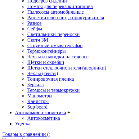
Подогрев сидений
Помпы для перекачки топлива
Пылесосы автомобильные
Разветвители гнезда прикуривателя
Разное
Сейфы
Светильники-переноски
Скотч 3М
Струйный омыватель фар
Термоконтейнеры
Чехлы и накидки на сиденье
Щетки и скребки
Щетки стеклоочистителя (дворники)
Чехлы (тенты)
Тонировочная пленка
Зеркалa
Термосы и термокружки
Манометры
Канистры
Sup board
Автохимия и косметика
+
Автокосметика
Уценка
Товары в сравнении (
)