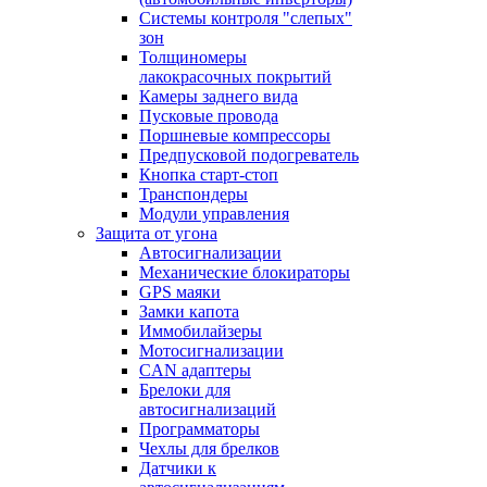
Системы контроля "слепых"
зон
Толщиномеры
лакокрасочных покрытий
Камеры заднего вида
Пусковые провода
Поршневые компрессоры
Предпусковой подогреватель
Кнопка старт-стоп
Транспондеры
Модули управления
Защита от угона
Автосигнализации
Механические блoкираторы
GPS маяки
Замки капота
Иммобилайзеры
Мотосигнализации
CAN адаптеры
Брелоки для
автосигнализаций
Программаторы
Чехлы для брелков
Датчики к