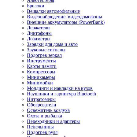
Алкотестеры
Брелоки
Вешалки автомобильные
Видеонаблюдение, видеодомофоны
Внешние аккумуляторы (PowerBank)
Держатели
Диктофоны
Дозиметры
Зарядки для дома и авто
Звуковые сигналы
Подогрев зеркал
Инструменты
Карты памяти
Компрессоры
Миникамеры
Минимойки
Молдинги и накладки на кузов
Наушники и гарнитура Bluetooth
Нитратомеры
Обогреватели
Освежитель воздуха
Охота и рыбалка
Переходники и адаптеры
Пепельницы
Подогрев руля