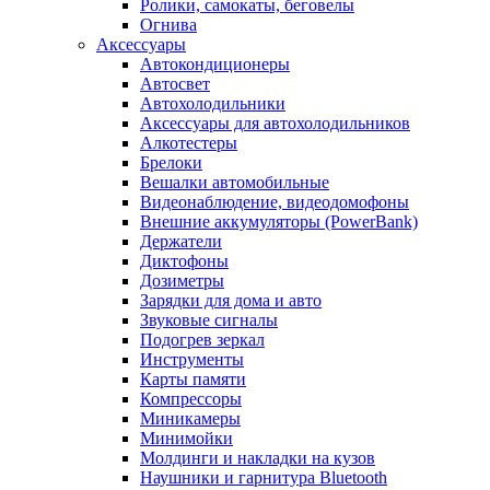
Ролики, самокаты, беговелы
Огнива
Аксессуары
Автокондиционеры
Aвтосвет
Автохолодильники
Аксессуары для автохолодильников
Алкотестеры
Брелоки
Вешалки автомобильные
Видеонаблюдение, видеодомофоны
Внешние аккумуляторы (PowerBank)
Держатели
Диктофоны
Дозиметры
Зарядки для дома и авто
Звуковые сигналы
Подогрев зеркал
Инструменты
Карты памяти
Компрессоры
Миникамеры
Минимойки
Молдинги и накладки на кузов
Наушники и гарнитура Bluetooth