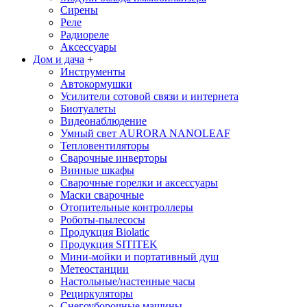
Сирены
Реле
Радиореле
Аксессуары
Дом и дача
+
Инструменты
Автокормушки
Усилители сотовой связи и интернета
Биотуалеты
Видеонаблюдение
Умный свет AURORA NANOLEAF
Тепловентиляторы
Сварочные инверторы
Винные шкафы
Сварочные горелки и аксессуары
Маски сварочные
Отопительные контроллеры
Роботы-пылесосы
Продукция Biolatic
Продукция SITITEK
Мини-мойки и портативный душ
Метеостанции
Настольные/настенные часы
Рециркуляторы
Снегоуборочные машины