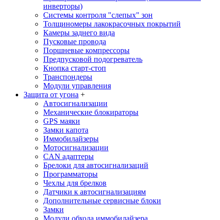
инверторы)
Системы контроля "слепых" зон
Толщиномеры лакокрасочных покрытий
Камеры заднего вида
Пусковые провода
Поршневые компрессоры
Предпусковой подогреватель
Кнопка старт-стоп
Транспондеры
Модули управления
Защита от угона
+
Автосигнализации
Механические блoкираторы
GPS маяки
Замки капота
Иммобилайзеры
Мотосигнализации
CAN адаптеры
Брелоки для автосигнализаций
Программаторы
Чехлы для брелков
Датчики к автосигнализациям
Дополнительные сервисные блоки
Замки
Модули обхода иммобилайзера