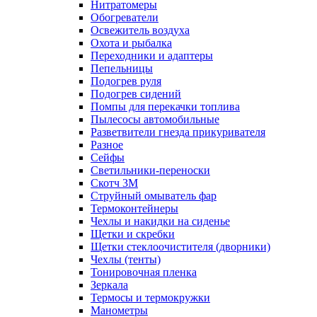
Нитратомеры
Обогреватели
Освежитель воздуха
Охота и рыбалка
Переходники и адаптеры
Пепельницы
Подогрев руля
Подогрев сидений
Помпы для перекачки топлива
Пылесосы автомобильные
Разветвители гнезда прикуривателя
Разное
Сейфы
Светильники-переноски
Скотч 3М
Струйный омыватель фар
Термоконтейнеры
Чехлы и накидки на сиденье
Щетки и скребки
Щетки стеклоочистителя (дворники)
Чехлы (тенты)
Тонировочная пленка
Зеркалa
Термосы и термокружки
Манометры