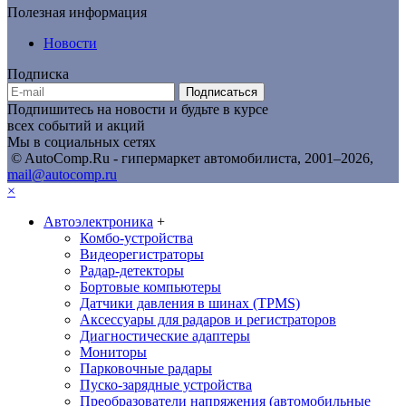
Полезная информация
Новости
Подписка
Подписаться
Подпишитесь на новости и будьте в курсе
всех событий и акций
Мы в социальных сетях
© AutoComp.Ru - гипермаркет автомобилиста, 2001–2026,
mail@autocomp.ru
×
Автоэлектроника
+
Комбо-устройства
Видеорегистраторы
Радар-детекторы
Бортовые компьютеры
Датчики давления в шинах (TPMS)
Аксессуары для радаров и регистраторов
Диагностические адаптеры
Мониторы
Парковочные радары
Пуско-зарядные устройства
Преобразователи напряжения (автомобильные