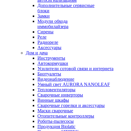
автосигнализациям
Дополнительные сервисные
блоки
Замки
Модули обхода
иммобилайзера
Сирены
Реле
Радиореле
Аксессуары
Дом и дача
Инструменты
Автокормушки
Усилители сотовой связи и интернета
Биотуалеты
Видеонаблюдение
Умный свет AURORA NANOLEAF
Тепловентиляторы
Сварочные инверторы
Винные шкафы
Сварочные горелки и аксессуары
Маски сварочные
Отопительные контроллеры
Роботы-пылесосы
Продукция Biolatic