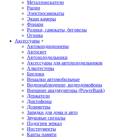
Металлоискатели
Рации
Электросамокаты
Экшн камеры
Фонари
Ролики, самокаты, беговелы
Огнива
Аксессуары
+
Автокондиционеры
Aвтосвет
Автохолодильники
Аксессуары для автохолодильников
Алкотестеры
Брелоки
Вешалки автомобильные
Видеонаблюдение, видеодомофоны
Внешние аккумуляторы (PowerBank)
Держатели
Диктофоны
Дозиметры
Зарядки для дома и авто
Звуковые сигналы
Подогрев зеркал
Инструменты
Карты памяти