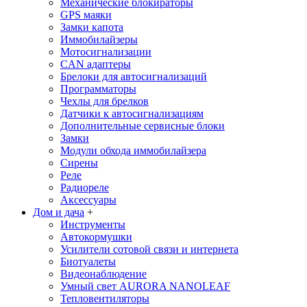
Механические блoкираторы
GPS маяки
Замки капота
Иммобилайзеры
Мотосигнализации
CAN адаптеры
Брелоки для автосигнализаций
Программаторы
Чехлы для брелков
Датчики к автосигнализациям
Дополнительные сервисные блоки
Замки
Модули обхода иммобилайзера
Сирены
Реле
Радиореле
Аксессуары
Дом и дача
+
Инструменты
Автокормушки
Усилители сотовой связи и интернета
Биотуалеты
Видеонаблюдение
Умный свет AURORA NANOLEAF
Тепловентиляторы