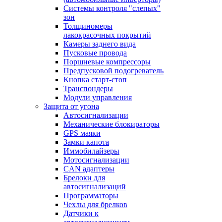
Системы контроля "слепых"
зон
Толщиномеры
лакокрасочных покрытий
Камеры заднего вида
Пусковые провода
Поршневые компрессоры
Предпусковой подогреватель
Кнопка старт-стоп
Транспондеры
Модули управления
Защита от угона
Автосигнализации
Механические блoкираторы
GPS маяки
Замки капота
Иммобилайзеры
Мотосигнализации
CAN адаптеры
Брелоки для
автосигнализаций
Программаторы
Чехлы для брелков
Датчики к