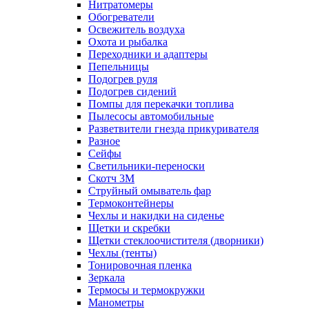
Нитратомеры
Обогреватели
Освежитель воздуха
Охота и рыбалка
Переходники и адаптеры
Пепельницы
Подогрев руля
Подогрев сидений
Помпы для перекачки топлива
Пылесосы автомобильные
Разветвители гнезда прикуривателя
Разное
Сейфы
Светильники-переноски
Скотч 3М
Струйный омыватель фар
Термоконтейнеры
Чехлы и накидки на сиденье
Щетки и скребки
Щетки стеклоочистителя (дворники)
Чехлы (тенты)
Тонировочная пленка
Зеркалa
Термосы и термокружки
Манометры