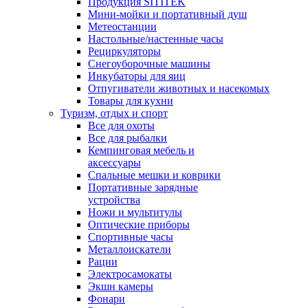
Продукция SITITEK
Мини-мойки и портативный душ
Метеостанции
Настольные/настенные часы
Рециркуляторы
Снегоуборочные машины
Инкубаторы для яиц
Отпугиватели животных и насекомых
Товары для кухни
Туризм, отдых и спорт
Все для охоты
Все для рыбалки
Кемпинговая мебель и
аксессуары
Спальные мешки и коврики
Портативные зарядные
устройства
Ножи и мультитулы
Оптические приборы
Спортивные часы
Металлоискатели
Рации
Электросамокаты
Экшн камеры
Фонари