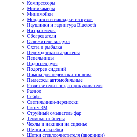
Компрессоры
Миникамеры
Минимойки
Молдинги и накладки на кузов
Наушники и гарнитура Bluetooth
Нитратомеры
Обогреватели
Освежитель воздуха
Охота и рыбалка
Переходники и адаптеры
Пепельницы
Подогрев руля
Подогрев сидений
Помпы для перекачки топлива
Пылесосы автомобильные
Разветвители гнезда прикуривателя
Разное
Сейфы
Светильники-переноски
Скотч 3М
Струйный омыватель фар
Термоконтейнеры
Чехлы и накидки на сиденье
Щетки и скребки
Щетки стеклоочистителя (дворники)