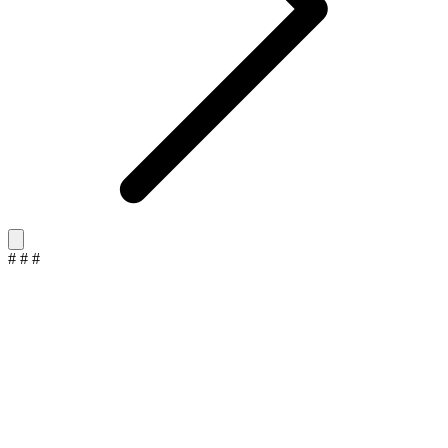
#
#
#