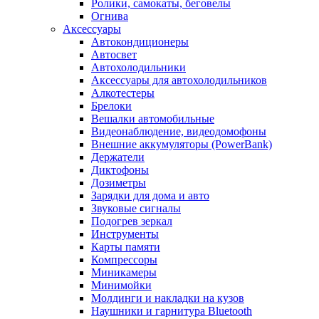
Ролики, самокаты, беговелы
Огнива
Аксессуары
Автокондиционеры
Aвтосвет
Автохолодильники
Аксессуары для автохолодильников
Алкотестеры
Брелоки
Вешалки автомобильные
Видеонаблюдение, видеодомофоны
Внешние аккумуляторы (PowerBank)
Держатели
Диктофоны
Дозиметры
Зарядки для дома и авто
Звуковые сигналы
Подогрев зеркал
Инструменты
Карты памяти
Компрессоры
Миникамеры
Минимойки
Молдинги и накладки на кузов
Наушники и гарнитура Bluetooth