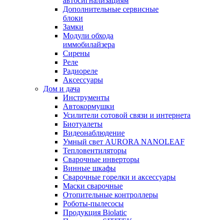
автосигнализациям
Дополнительные сервисные
блоки
Замки
Модули обхода
иммобилайзера
Сирены
Реле
Радиореле
Аксессуары
Дом и дача
Инструменты
Автокормушки
Усилители сотовой связи и интернета
Биотуалеты
Видеонаблюдение
Умный свет AURORA NANOLEAF
Тепловентиляторы
Сварочные инверторы
Винные шкафы
Сварочные горелки и аксессуары
Маски сварочные
Отопительные контроллеры
Роботы-пылесосы
Продукция Biolatic