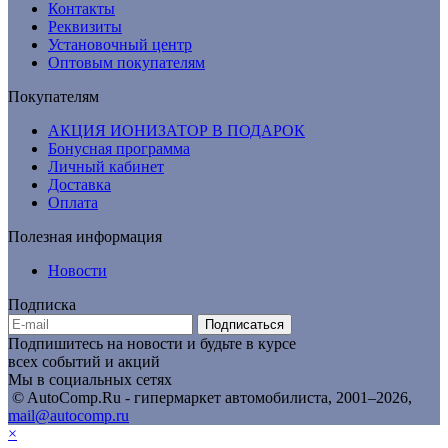
Контакты
Реквизиты
Установочный центр
Оптовым покупателям
Покупателям
АКЦИЯ ИОНИЗАТОР В ПОДАРОК
Бонусная программа
Личный кабинет
Доставка
Оплата
Полезная информация
Новости
Подписка
Подписаться
Подпишитесь на новости и будьте в курсе
всех событий и акций
Мы в социальных сетях
© AutoComp.Ru - гипермаркет автомобилиста, 2001–2026,
mail@autocomp.ru
×