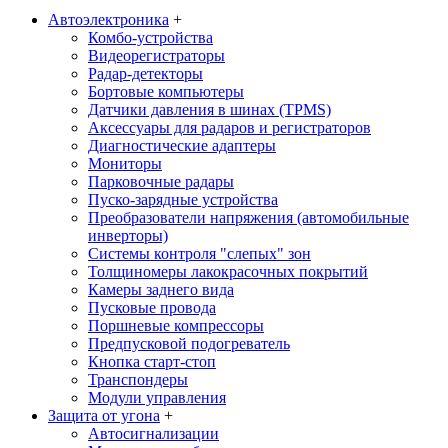
Автоэлектроника
+
Комбо-устройства
Видеорегистраторы
Радар-детекторы
Бортовые компьютеры
Датчики давления в шинах (TPMS)
Аксессуары для радаров и регистраторов
Диагностические адаптеры
Мониторы
Парковочные радары
Пуско-зарядные устройства
Преобразователи напряжения (автомобильные
инверторы)
Системы контроля "слепых" зон
Толщиномеры лакокрасочных покрытий
Камеры заднего вида
Пусковые провода
Поршневые компрессоры
Предпусковой подогреватель
Кнопка старт-стоп
Транспондеры
Модули управления
Защита от угона
+
Автосигнализации