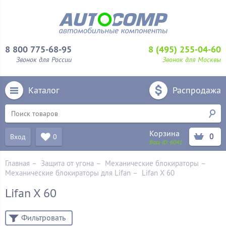
8 800 775-68-95
8 (495) 255-04-60
Звонок для России
Звонок для Москвы
Каталог
Распродажа
Корзина
0
Вход
0
Ваш ID:
6041
Главная
–
Защита от угона
–
Механические блoкираторы
–
Механические блокираторы для Lifan
–
Lifan X 60
Lifan X 60
Фильтровать