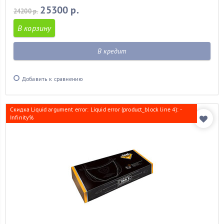
25300 р.
24200 р.
В корзину
В кредит
Добавить к сравнению
Скидка Liquid argument error: Liquid error (product_block line 4): -
Infinity%