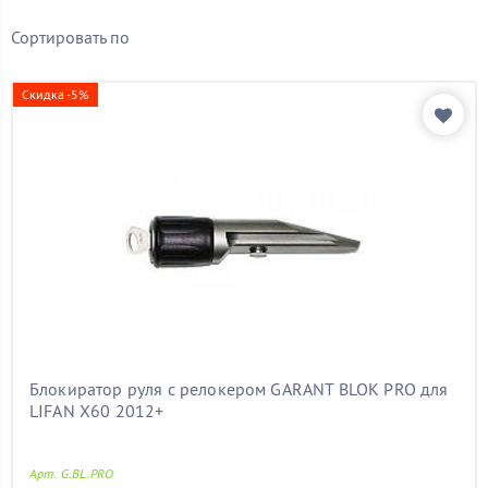
Бренд
Сортировать по
Показать товары
Скидка -5%
Блокиратор руля с релокером GARANT BLOK PRO для
LIFAN Х60 2012+
Арт. G.BL.PRO