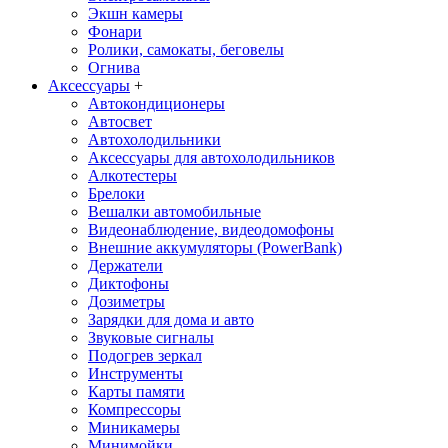
Экшн камеры
Фонари
Ролики, самокаты, беговелы
Огнива
Аксессуары
+
Автокондиционеры
Aвтосвет
Автохолодильники
Аксессуары для автохолодильников
Алкотестеры
Брелоки
Вешалки автомобильные
Видеонаблюдение, видеодомофоны
Внешние аккумуляторы (PowerBank)
Держатели
Диктофоны
Дозиметры
Зарядки для дома и авто
Звуковые сигналы
Подогрев зеркал
Инструменты
Карты памяти
Компрессоры
Миникамеры
Минимойки