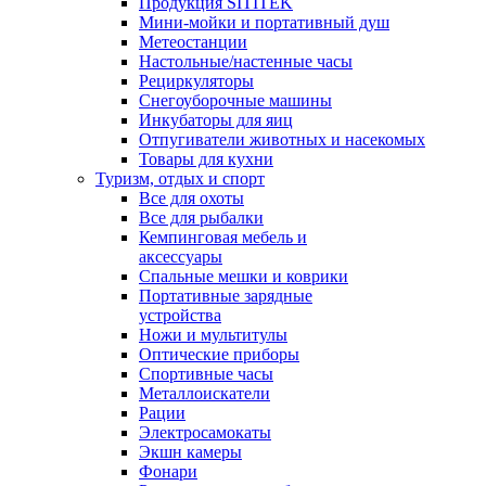
Продукция SITITEK
Мини-мойки и портативный душ
Метеостанции
Настольные/настенные часы
Рециркуляторы
Снегоуборочные машины
Инкубаторы для яиц
Отпугиватели животных и насекомых
Товары для кухни
Туризм, отдых и спорт
Все для охоты
Все для рыбалки
Кемпинговая мебель и
аксессуары
Спальные мешки и коврики
Портативные зарядные
устройства
Ножи и мультитулы
Оптические приборы
Спортивные часы
Металлоискатели
Рации
Электросамокаты
Экшн камеры
Фонари