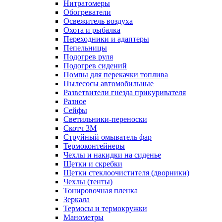
Нитратомеры
Обогреватели
Освежитель воздуха
Охота и рыбалка
Переходники и адаптеры
Пепельницы
Подогрев руля
Подогрев сидений
Помпы для перекачки топлива
Пылесосы автомобильные
Разветвители гнезда прикуривателя
Разное
Сейфы
Светильники-переноски
Скотч 3М
Струйный омыватель фар
Термоконтейнеры
Чехлы и накидки на сиденье
Щетки и скребки
Щетки стеклоочистителя (дворники)
Чехлы (тенты)
Тонировочная пленка
Зеркалa
Термосы и термокружки
Манометры