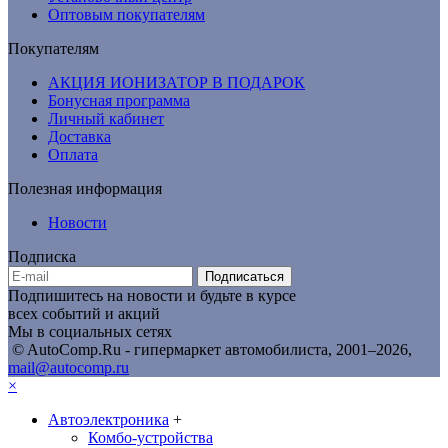
Оптовым покупателям
Покупателям
АКЦИЯ ИОНИЗАТОР В ПОДАРОК
Бонусная программа
Личный кабинет
Доставка
Оплата
Полезная информация
Новости
Подписка
Подписаться
Подпишитесь на новости и будьте в курсе
всех событий и акций
Мы в социальных сетях
© AutoComp.Ru - гипермаркет автомобилиста, 2001–2026,
mail@autocomp.ru
×
Автоэлектроника
+
Комбо-устройства