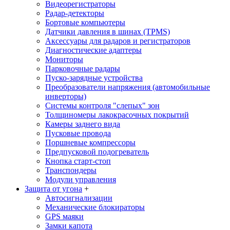
Видеорегистраторы
Радар-детекторы
Бортовые компьютеры
Датчики давления в шинах (TPMS)
Аксессуары для радаров и регистраторов
Диагностические адаптеры
Мониторы
Парковочные радары
Пуско-зарядные устройства
Преобразователи напряжения (автомобильные
инверторы)
Системы контроля "слепых" зон
Толщиномеры лакокрасочных покрытий
Камеры заднего вида
Пусковые провода
Поршневые компрессоры
Предпусковой подогреватель
Кнопка старт-стоп
Транспондеры
Модули управления
Защита от угона
+
Автосигнализации
Механические блoкираторы
GPS маяки
Замки капота