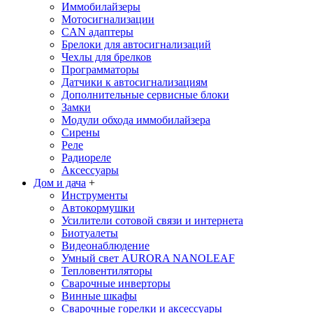
Иммобилайзеры
Мотосигнализации
CAN адаптеры
Брелоки для автосигнализаций
Чехлы для брелков
Программаторы
Датчики к автосигнализациям
Дополнительные сервисные блоки
Замки
Модули обхода иммобилайзера
Сирены
Реле
Радиореле
Аксессуары
Дом и дача
+
Инструменты
Автокормушки
Усилители сотовой связи и интернета
Биотуалеты
Видеонаблюдение
Умный свет AURORA NANOLEAF
Тепловентиляторы
Сварочные инверторы
Винные шкафы
Сварочные горелки и аксессуары