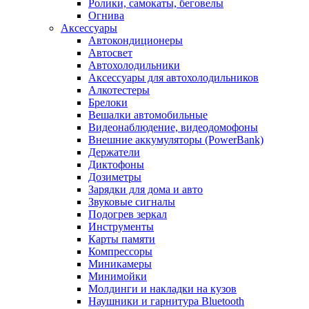
Ролики, самокаты, беговелы
Огнива
Аксессуары
Автокондиционеры
Aвтосвет
Автохолодильники
Аксессуары для автохолодильников
Алкотестеры
Брелоки
Вешалки автомобильные
Видеонаблюдение, видеодомофоны
Внешние аккумуляторы (PowerBank)
Держатели
Диктофоны
Дозиметры
Зарядки для дома и авто
Звуковые сигналы
Подогрев зеркал
Инструменты
Карты памяти
Компрессоры
Миникамеры
Минимойки
Молдинги и накладки на кузов
Наушники и гарнитура Bluetooth