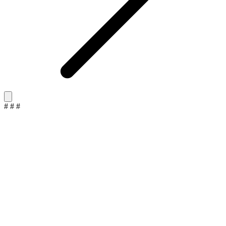
#
#
#