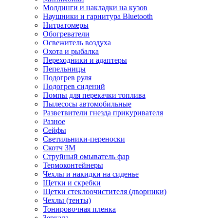
Молдинги и накладки на кузов
Наушники и гарнитура Bluetooth
Нитратомеры
Обогреватели
Освежитель воздуха
Охота и рыбалка
Переходники и адаптеры
Пепельницы
Подогрев руля
Подогрев сидений
Помпы для перекачки топлива
Пылесосы автомобильные
Разветвители гнезда прикуривателя
Разное
Сейфы
Светильники-переноски
Скотч 3М
Струйный омыватель фар
Термоконтейнеры
Чехлы и накидки на сиденье
Щетки и скребки
Щетки стеклоочистителя (дворники)
Чехлы (тенты)
Тонировочная пленка
Зеркалa