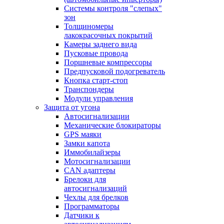
Системы контроля "слепых"
зон
Толщиномеры
лакокрасочных покрытий
Камеры заднего вида
Пусковые провода
Поршневые компрессоры
Предпусковой подогреватель
Кнопка старт-стоп
Транспондеры
Модули управления
Защита от угона
Автосигнализации
Механические блoкираторы
GPS маяки
Замки капота
Иммобилайзеры
Мотосигнализации
CAN адаптеры
Брелоки для
автосигнализаций
Чехлы для брелков
Программаторы
Датчики к