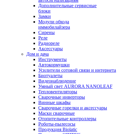
автосигнализациям
Дополнительные сервисные
блоки
Замки
Модули обхода
иммобилайзера
Сирены
Реле
Радиореле
Аксессуары
Дом и дача
Инструменты
Автокормушки
Усилители сотовой связи и интернета
Биотуалеты
Видеонаблюдение
Умный свет AURORA NANOLEAF
Тепловентиляторы
Сварочные инверторы
Винные шкафы
Сварочные горелки и аксессуары
Маски сварочные
Отопительные контроллеры
Роботы-пылесосы
Продукция Biolatic