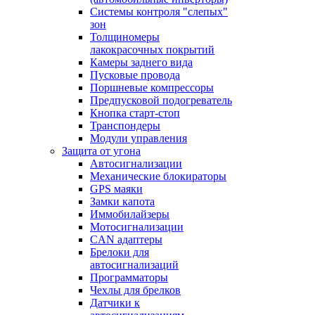
Системы контроля "слепых"
зон
Толщиномеры
лакокрасочных покрытий
Камеры заднего вида
Пусковые провода
Поршневые компрессоры
Предпусковой подогреватель
Кнопка старт-стоп
Транспондеры
Модули управления
Защита от угона
Автосигнализации
Механические блoкираторы
GPS маяки
Замки капота
Иммобилайзеры
Мотосигнализации
CAN адаптеры
Брелоки для
автосигнализаций
Программаторы
Чехлы для брелков
Датчики к