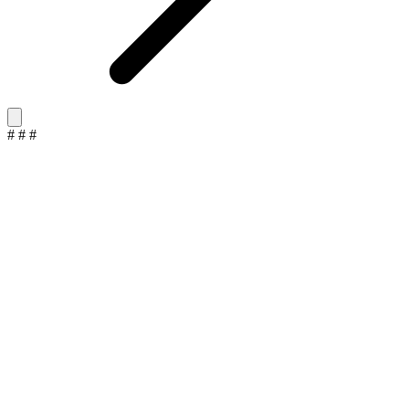
#
#
#