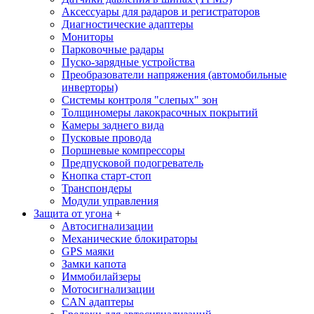
Аксессуары для радаров и регистраторов
Диагностические адаптеры
Мониторы
Парковочные радары
Пуско-зарядные устройства
Преобразователи напряжения (автомобильные
инверторы)
Системы контроля "слепых" зон
Толщиномеры лакокрасочных покрытий
Камеры заднего вида
Пусковые провода
Поршневые компрессоры
Предпусковой подогреватель
Кнопка старт-стоп
Транспондеры
Модули управления
Защита от угона
+
Автосигнализации
Механические блoкираторы
GPS маяки
Замки капота
Иммобилайзеры
Мотосигнализации
CAN адаптеры