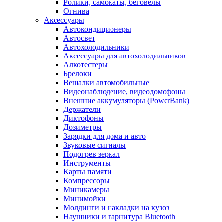
Ролики, самокаты, беговелы
Огнива
Аксессуары
Автокондиционеры
Aвтосвет
Автохолодильники
Аксессуары для автохолодильников
Алкотестеры
Брелоки
Вешалки автомобильные
Видеонаблюдение, видеодомофоны
Внешние аккумуляторы (PowerBank)
Держатели
Диктофоны
Дозиметры
Зарядки для дома и авто
Звуковые сигналы
Подогрев зеркал
Инструменты
Карты памяти
Компрессоры
Миникамеры
Минимойки
Молдинги и накладки на кузов
Наушники и гарнитура Bluetooth