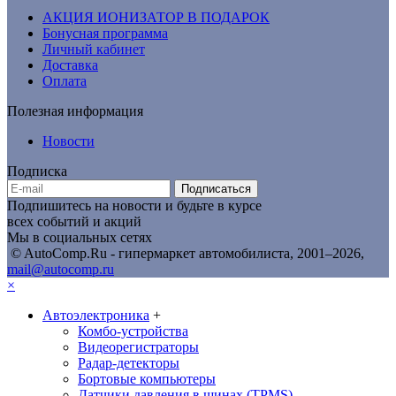
АКЦИЯ ИОНИЗАТОР В ПОДАРОК
Бонусная программа
Личный кабинет
Доставка
Оплата
Полезная информация
Новости
Подписка
Подписаться
Подпишитесь на новости и будьте в курсе
всех событий и акций
Мы в социальных сетях
© AutoComp.Ru - гипермаркет автомобилиста, 2001–2026,
mail@autocomp.ru
×
Автоэлектроника
+
Комбо-устройства
Видеорегистраторы
Радар-детекторы
Бортовые компьютеры
Датчики давления в шинах (TPMS)