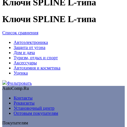
Ключи SPLINE L-типа
Ключи SPLINE L-типа
Список сравнения
Автоэлектроника
Защита от угона
Дом и дача
Туризм, отдых и спорт
Аксессуары
Автохимия и косметика
Уценка
Фильтровать
AutoComp.Ru
Контакты
Реквизиты
Установочный центр
Оптовым покупателям
Покупателям