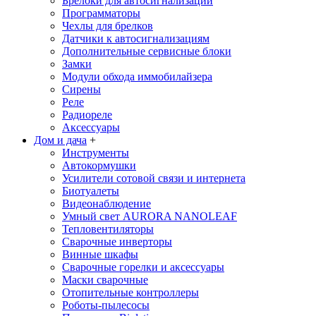
Брелоки для автосигнализаций
Программаторы
Чехлы для брелков
Датчики к автосигнализациям
Дополнительные сервисные блоки
Замки
Модули обхода иммобилайзера
Сирены
Реле
Радиореле
Аксессуары
Дом и дача
+
Инструменты
Автокормушки
Усилители сотовой связи и интернета
Биотуалеты
Видеонаблюдение
Умный свет AURORA NANOLEAF
Тепловентиляторы
Сварочные инверторы
Винные шкафы
Сварочные горелки и аксессуары
Маски сварочные
Отопительные контроллеры
Роботы-пылесосы