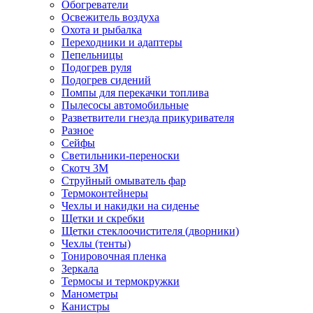
Обогреватели
Освежитель воздуха
Охота и рыбалка
Переходники и адаптеры
Пепельницы
Подогрев руля
Подогрев сидений
Помпы для перекачки топлива
Пылесосы автомобильные
Разветвители гнезда прикуривателя
Разное
Сейфы
Светильники-переноски
Скотч 3М
Струйный омыватель фар
Термоконтейнеры
Чехлы и накидки на сиденье
Щетки и скребки
Щетки стеклоочистителя (дворники)
Чехлы (тенты)
Тонировочная пленка
Зеркалa
Термосы и термокружки
Манометры
Канистры