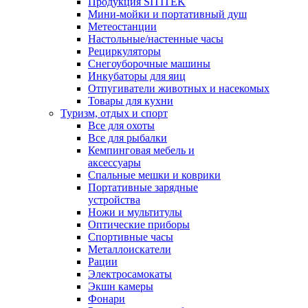
Продукция SITITEK
Мини-мойки и портативный душ
Метеостанции
Настольные/настенные часы
Рециркуляторы
Снегоуборочные машины
Инкубаторы для яиц
Отпугиватели животных и насекомых
Товары для кухни
Туризм, отдых и спорт
Все для охоты
Все для рыбалки
Кемпинговая мебель и
аксессуары
Спальные мешки и коврики
Портативные зарядные
устройства
Ножи и мультитулы
Оптические приборы
Спортивные часы
Металлоискатели
Рации
Электросамокаты
Экшн камеры
Фонари