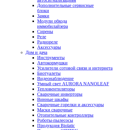
автосигнализациям
Дополнительные сервисные
блоки
Замки
Модули обхода
иммобилайзера
Сирены
Реле
Радиореле
Аксессуары
Дом и дача
Инструменты
Автокормушки
Усилители сотовой связи и интернета
Биотуалеты
Видеонаблюдение
Умный свет AURORA NANOLEAF
Тепловентиляторы
Сварочные инверторы
Винные шкафы
Сварочные горелки и аксессуары
Маски сварочные
Отопительные контроллеры
Роботы-пылесосы
Продукция Biolatic