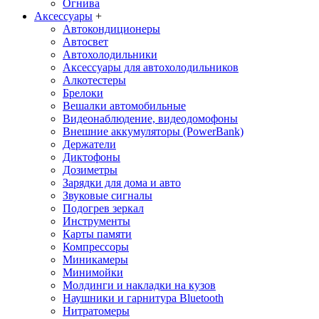
Огнива
Аксессуары
+
Автокондиционеры
Aвтосвет
Автохолодильники
Аксессуары для автохолодильников
Алкотестеры
Брелоки
Вешалки автомобильные
Видеонаблюдение, видеодомофоны
Внешние аккумуляторы (PowerBank)
Держатели
Диктофоны
Дозиметры
Зарядки для дома и авто
Звуковые сигналы
Подогрев зеркал
Инструменты
Карты памяти
Компрессоры
Миникамеры
Минимойки
Молдинги и накладки на кузов
Наушники и гарнитура Bluetooth
Нитратомеры