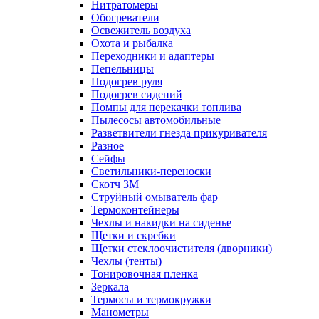
Нитратомеры
Обогреватели
Освежитель воздуха
Охота и рыбалка
Переходники и адаптеры
Пепельницы
Подогрев руля
Подогрев сидений
Помпы для перекачки топлива
Пылесосы автомобильные
Разветвители гнезда прикуривателя
Разное
Сейфы
Светильники-переноски
Скотч 3М
Струйный омыватель фар
Термоконтейнеры
Чехлы и накидки на сиденье
Щетки и скребки
Щетки стеклоочистителя (дворники)
Чехлы (тенты)
Тонировочная пленка
Зеркалa
Термосы и термокружки
Манометры