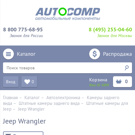
8 800 775-68-95
8 (495) 255-04-60
Звонок для России
Звонок для Москвы
Каталог
Распродажа
Корзина
0
Вход
0
Ваш ID:
6809
Главная
–
Каталог
–
Автоэлектроника
–
Камеры заднего
вида
–
Штатные камеры заднего вида
–
Штатные камеры для
Jeep
–
Jeep Wrangler
Jeep Wrangler