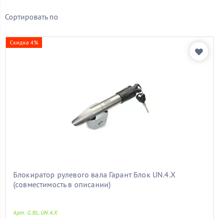
Бренд
Сортировать по
Показать товары
Скидка 4%
Блокиратор рулевого вала Гарант Блок UN.4.X
(совместимость в описании)
Арт. G.BL.UN.4.X