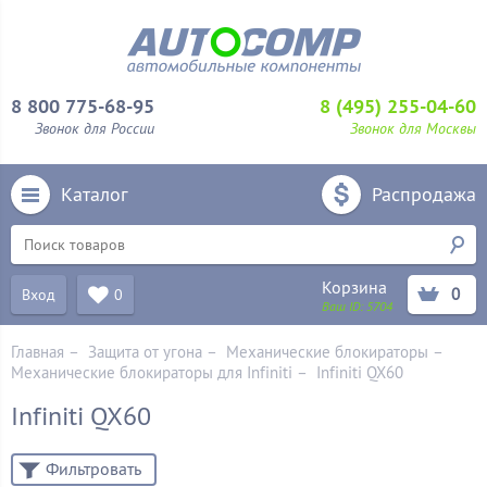
8 800 775-68-95
8 (495) 255-04-60
Звонок для России
Звонок для Москвы
Каталог
Распродажа
Корзина
0
Вход
0
Ваш ID:
5704
Главная
–
Защита от угона
–
Механические блoкираторы
–
Механические блокираторы для Infiniti
–
Infiniti QX60
Infiniti QX60
Фильтровать