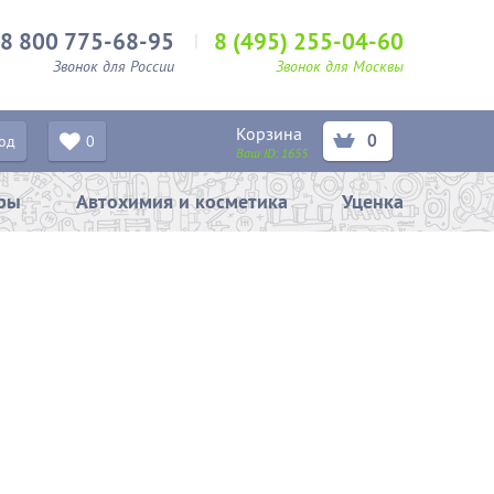
8 800 775-68-95
8 (495) 255-04-60
Звонок для России
Звонок для Москвы
Корзина
0
од
0
Ваш ID:
1655
ары
Автохимия и косметика
Уценка