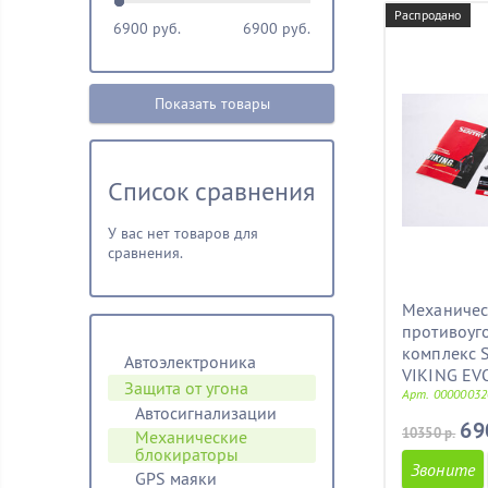
Распродано
6900
руб.
6900
руб.
Показать товары
Список сравнения
У вас нет товаров для
сравнения.
Механиче
противоуг
комплекс 
Автоэлектроника
VIKING EV
Защита от угона
Арт. 00000032
Автосигнализации
69
10350 р.
Механические
блoкираторы
Звоните
GPS маяки