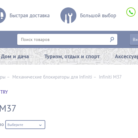
Быстрая доставка
Большой выбор
Вх
Дом и дача
Туризм, отдых и спорт
Аксессу
оры
–
Механические блокираторы для Infiniti
–
Infiniti M37
TRY
i M37
по
Выберите