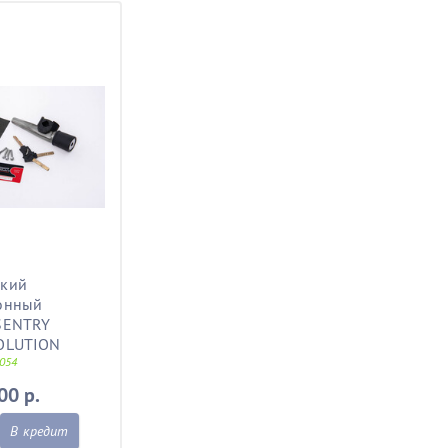
ский
онный
SENTRY
OLUTION
054
00 р.
В кредит