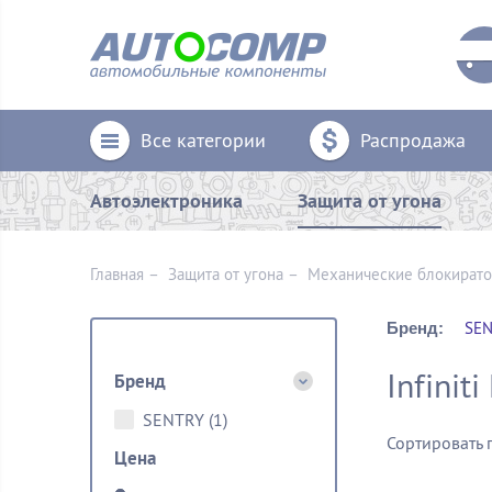
Все категории
Распродажа
Автоэлектроника
Защита от угона
Главная
–
Защита от угона
–
Механические блoкират
SEN
Бренд:
Infinit
Бренд
SENTRY
(1)
Сортировать 
Цена