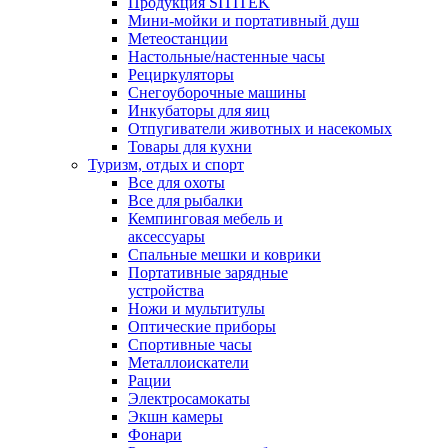
Продукция SITITEK
Мини-мойки и портативный душ
Метеостанции
Настольные/настенные часы
Рециркуляторы
Снегоуборочные машины
Инкубаторы для яиц
Отпугиватели животных и насекомых
Товары для кухни
Туризм, отдых и спорт
Все для охоты
Все для рыбалки
Кемпинговая мебель и
аксессуары
Спальные мешки и коврики
Портативные зарядные
устройства
Ножи и мультитулы
Оптические приборы
Спортивные часы
Металлоискатели
Рации
Электросамокаты
Экшн камеры
Фонари