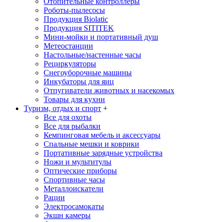
Отопительные контроллеры
Роботы-пылесосы
Продукция Biolatic
Продукция SITITEK
Мини-мойки и портативный душ
Метеостанции
Настольные/настенные часы
Рециркуляторы
Снегоуборочные машины
Инкубаторы для яиц
Отпугиватели животных и насекомых
Товары для кухни
Туризм, отдых и спорт
+
Все для охоты
Все для рыбалки
Кемпинговая мебель и аксессуары
Спальные мешки и коврики
Портативные зарядные устройства
Ножи и мультитулы
Оптические приборы
Спортивные часы
Металлоискатели
Рации
Электросамокаты
Экшн камеры