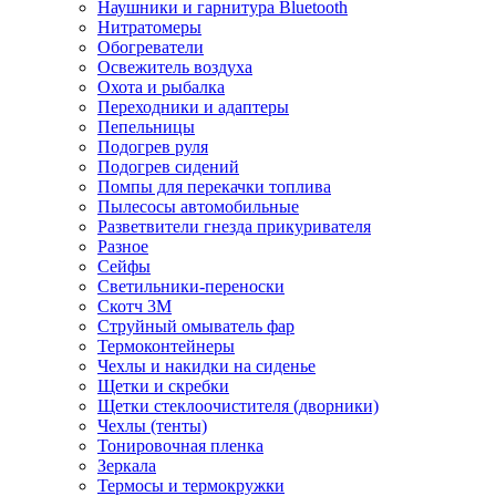
Наушники и гарнитура Bluetooth
Нитратомеры
Обогреватели
Освежитель воздуха
Охота и рыбалка
Переходники и адаптеры
Пепельницы
Подогрев руля
Подогрев сидений
Помпы для перекачки топлива
Пылесосы автомобильные
Разветвители гнезда прикуривателя
Разное
Сейфы
Светильники-переноски
Скотч 3М
Струйный омыватель фар
Термоконтейнеры
Чехлы и накидки на сиденье
Щетки и скребки
Щетки стеклоочистителя (дворники)
Чехлы (тенты)
Тонировочная пленка
Зеркалa
Термосы и термокружки