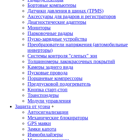
Бортовые компьютеры
Датчики давления в шинах (TPMS)
Аксессуары для радаров и регистраторов
Диагностические адаптеры
Мониторы
Парковочные радары
Пуско-зарядные устройства
Преобразователи напряжения (автомобильные
инверторы)
Системы контроля "слепых" зон
Толщиномеры лакокрасочных покрытий
Камеры заднего вида
Пусковые провода
Поршневые компрессоры
Предпусковой подогреватель
Кнопка старт-стоп
Транспондеры
Модули управления
Защита от угона
+
Автосигнализации
Механические блoкираторы
GPS маяки
Замки капота
Иммобилайзеры