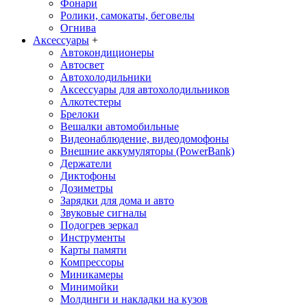
Фонари
Ролики, самокаты, беговелы
Огнива
Аксессуары
+
Автокондиционеры
Aвтосвет
Автохолодильники
Аксессуары для автохолодильников
Алкотестеры
Брелоки
Вешалки автомобильные
Видеонаблюдение, видеодомофоны
Внешние аккумуляторы (PowerBank)
Держатели
Диктофоны
Дозиметры
Зарядки для дома и авто
Звуковые сигналы
Подогрев зеркал
Инструменты
Карты памяти
Компрессоры
Миникамеры
Минимойки
Молдинги и накладки на кузов