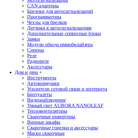
Мотосигнализации
CAN адаптеры
Брелоки для автосигнализаций
Программаторы
Чехлы для брелков
Датчики к автосигнализациям
Дополнительные сервисные блоки
Замки
Модули обхода иммобилайзера
Сирены
Реле
Радиореле
Аксессуары
Дом и дача
+
Инструменты
Автокормушки
Усилители сотовой связи и интернета
Биотуалеты
Видеонаблюдение
Умный свет AURORA NANOLEAF
Тепловентиляторы
Сварочные инверторы
Винные шкафы
Сварочные горелки и аксессуары
Маски сварочные