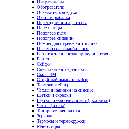
Нитратомеры
Обогреватели
Освежитель воздуха
Охота и рыбалка
Переходники и адаптеры
Пепельницы
Подогрев руля
Подогрев сидений
Помпы для перекачки топлива
Пылесосы автомобильные
Разветвители гнезда прикуривателя
Разное
Сейфы
Светильники-переноски
Скотч 3М
Струйный омыватель фар
Термоконтейнеры
Чехлы и накидки на сиденье
Щетки и скребки
Щетки стеклоочистителя (дворники)
Чехлы (тенты)
Тонировочная пленка
Зеркалa
Термосы и термокружки
Манометры