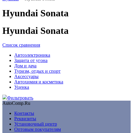
Hyundai Sonata
Hyundai Sonata
Список сравнения
Автоэлектроника
Защита от угона
Дом и дача
Туризм, отдых и спорт
Аксессуары
Автохимия и косметика
Уценка
Фильтровать
AutoComp.Ru
Контакты
Реквизиты
Установочный центр
Оптовым покупателям