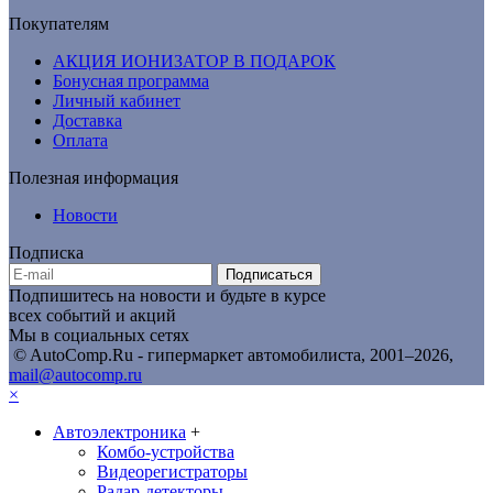
Покупателям
АКЦИЯ ИОНИЗАТОР В ПОДАРОК
Бонусная программа
Личный кабинет
Доставка
Оплата
Полезная информация
Новости
Подписка
Подписаться
Подпишитесь на новости и будьте в курсе
всех событий и акций
Мы в социальных сетях
© AutoComp.Ru - гипермаркет автомобилиста, 2001–2026,
mail@autocomp.ru
×
Автоэлектроника
+
Комбо-устройства
Видеорегистраторы
Радар-детекторы