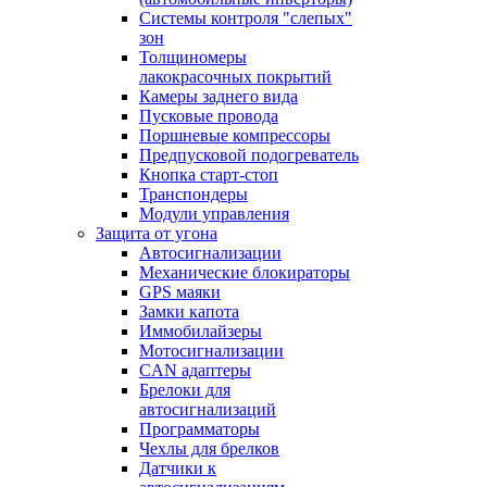
Системы контроля "слепых"
зон
Толщиномеры
лакокрасочных покрытий
Камеры заднего вида
Пусковые провода
Поршневые компрессоры
Предпусковой подогреватель
Кнопка старт-стоп
Транспондеры
Модули управления
Защита от угона
Автосигнализации
Механические блoкираторы
GPS маяки
Замки капота
Иммобилайзеры
Мотосигнализации
CAN адаптеры
Брелоки для
автосигнализаций
Программаторы
Чехлы для брелков
Датчики к