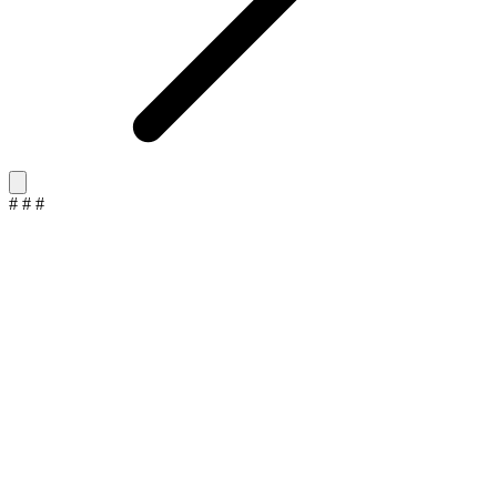
#
#
#