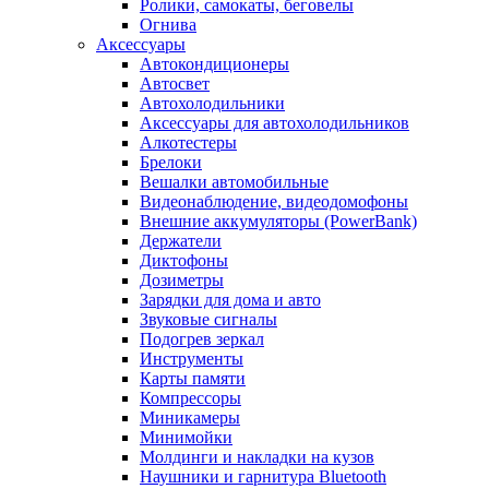
Ролики, самокаты, беговелы
Огнива
Аксессуары
Автокондиционеры
Aвтосвет
Автохолодильники
Аксессуары для автохолодильников
Алкотестеры
Брелоки
Вешалки автомобильные
Видеонаблюдение, видеодомофоны
Внешние аккумуляторы (PowerBank)
Держатели
Диктофоны
Дозиметры
Зарядки для дома и авто
Звуковые сигналы
Подогрев зеркал
Инструменты
Карты памяти
Компрессоры
Миникамеры
Минимойки
Молдинги и накладки на кузов
Наушники и гарнитура Bluetooth