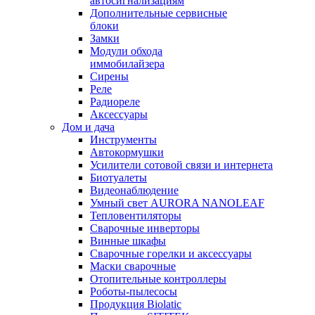
автосигнализациям
Дополнительные сервисные
блоки
Замки
Модули обхода
иммобилайзера
Сирены
Реле
Радиореле
Аксессуары
Дом и дача
Инструменты
Автокормушки
Усилители сотовой связи и интернета
Биотуалеты
Видеонаблюдение
Умный свет AURORA NANOLEAF
Тепловентиляторы
Сварочные инверторы
Винные шкафы
Сварочные горелки и аксессуары
Маски сварочные
Отопительные контроллеры
Роботы-пылесосы
Продукция Biolatic