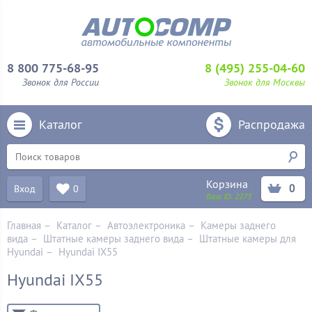
8 800 775-68-95
8 (495) 255-04-60
Звонок для России
Звонок для Москвы
Каталог
Распродажа
Корзина
0
Вход
0
Ваш ID:
2273
Главная
–
Каталог
–
Автоэлектроника
–
Камеры заднего
вида
–
Штатные камеры заднего вида
–
Штатные камеры для
Hyundai
–
Hyundai IX55
Hyundai IX55