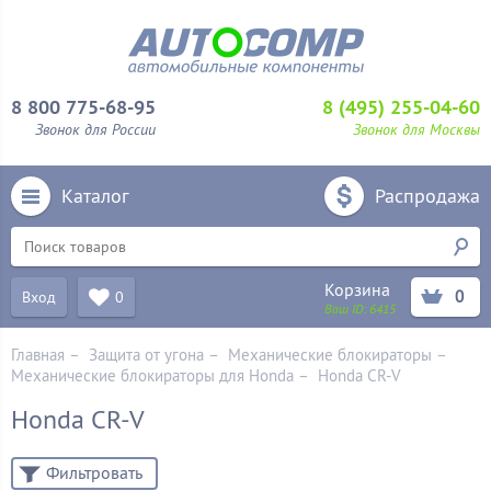
8 800 775-68-95
8 (495) 255-04-60
Звонок для России
Звонок для Москвы
Каталог
Распродажа
Корзина
0
Вход
0
Ваш ID:
6415
Главная
–
Защита от угона
–
Механические блoкираторы
–
Механические блокираторы для Honda
–
Honda CR-V
Honda CR-V
Фильтровать