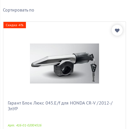
Бренд
Сортировать по
Показать товары
Скидка -4%
Гарант Блок Люкс 045.E/f для HONDA CR-V /2012-/
ЭлУР
Арт. 416-01-02004516