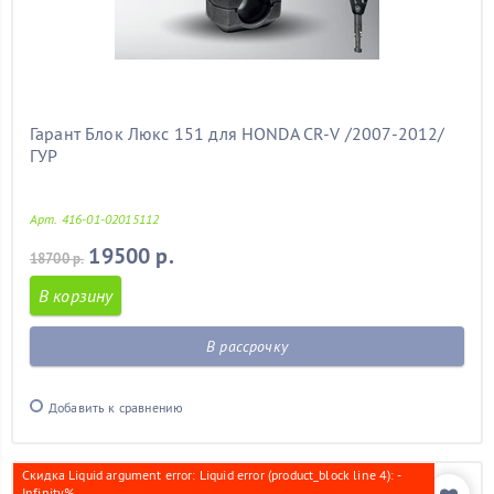
Гарант Блок Люкс 151 для HONDA CR-V /2007-2012/
ГУР
Арт. 416-01-02015112
19500 р.
18700 р.
В корзину
В рассрочку
Добавить к сравнению
Скидка Liquid argument error: Liquid error (product_block line 4): -
Infinity%