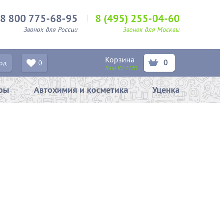
8 800 775-68-95
8 (495) 255-04-60
Звонок для России
Звонок для Москвы
Корзина
0
од
0
Ваш ID:
1170
ары
Автохимия и косметика
Уценка