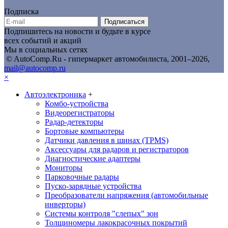
Подписка
Подписаться
Подпишитесь на новости и будьте в курсе
всех событий и акций
Мы в социальных сетях
© AutoComp.Ru - гипермаркет автомобилиста, 2001–2026,
mail@autocomp.ru
×
Автоэлектроника
+
Комбо-устройства
Видеорегистраторы
Радар-детекторы
Бортовые компьютеры
Датчики давления в шинах (TPMS)
Аксессуары для радаров и регистраторов
Диагностические адаптеры
Мониторы
Парковочные радары
Пуско-зарядные устройства
Преобразователи напряжения (автомобильные
инверторы)
Системы контроля "слепых" зон
Толщиномеры лакокрасочных покрытий