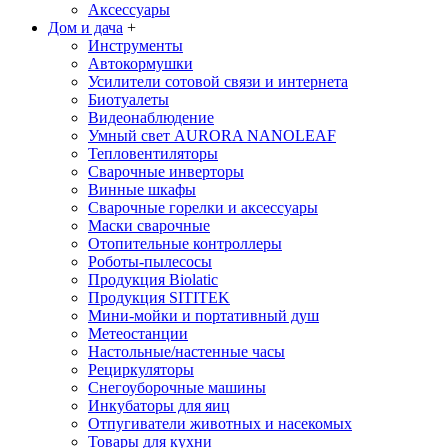
Аксессуары
Дом и дача
+
Инструменты
Автокормушки
Усилители сотовой связи и интернета
Биотуалеты
Видеонаблюдение
Умный свет AURORA NANOLEAF
Тепловентиляторы
Сварочные инверторы
Винные шкафы
Сварочные горелки и аксессуары
Маски сварочные
Отопительные контроллеры
Роботы-пылесосы
Продукция Biolatic
Продукция SITITEK
Мини-мойки и портативный душ
Метеостанции
Настольные/настенные часы
Рециркуляторы
Снегоуборочные машины
Инкубаторы для яиц
Отпугиватели животных и насекомых
Товары для кухни