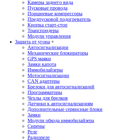
Камеры заднего вида
Пусковые провода
Поршневые компрессоры
Предпусковой подогреватель
Кнопка старт-стоп
Транспондеры
Модули управления
Защита от угона
+
Автосигнализации
Механические блoкираторы
GPS маяки
Замки капота
Иммобилайзеры
Мотосигнализации
CAN адаптеры
Брелоки для автосигнализаций
Программаторы
Чехлы для брелков
Датчики к автосигнализациям
Дополнительные сервисные блоки
Замки
Модули обхода иммобилайзера
Сирены
Реле
Радиореле