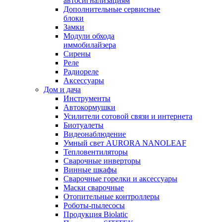
автосигнализациям
Дополнительные сервисные
блоки
Замки
Модули обхода
иммобилайзера
Сирены
Реле
Радиореле
Аксессуары
Дом и дача
Инструменты
Автокормушки
Усилители сотовой связи и интернета
Биотуалеты
Видеонаблюдение
Умный свет AURORA NANOLEAF
Тепловентиляторы
Сварочные инверторы
Винные шкафы
Сварочные горелки и аксессуары
Маски сварочные
Отопительные контроллеры
Роботы-пылесосы
Продукция Biolatic