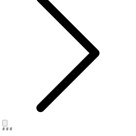
#
#
#