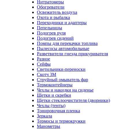
Нитратомеры
Обогреватели
Освежитель воздуха
Охота и рыбалка
Переходники и адаптеры
Пепельницы
Подогрев руля
Подогрев сидений
Помпы для перекачки топлива
Пылесосы автомобильные
Разветвители гнезда прикуривателя
Разное
Сейфы
Светильники-переноски
Скотч 3М
Струйный омыватель фар
Термоконтейнеры
Чехлы и накидки на сиденье
Щетки и скребки
Щетки стеклоочистителя (дворники)
Чехлы (тенты)
Тонировочная пленка
Зеркалa
Термосы и термокружки
Манометры