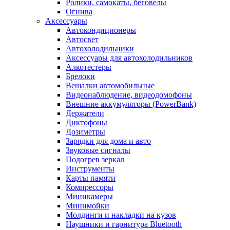
Ролики, самокаты, беговелы
Огнива
Аксессуары
Автокондиционеры
Aвтосвет
Автохолодильники
Аксессуары для автохолодильников
Алкотестеры
Брелоки
Вешалки автомобильные
Видеонаблюдение, видеодомофоны
Внешние аккумуляторы (PowerBank)
Держатели
Диктофоны
Дозиметры
Зарядки для дома и авто
Звуковые сигналы
Подогрев зеркал
Инструменты
Карты памяти
Компрессоры
Миникамеры
Минимойки
Молдинги и накладки на кузов
Наушники и гарнитура Bluetooth