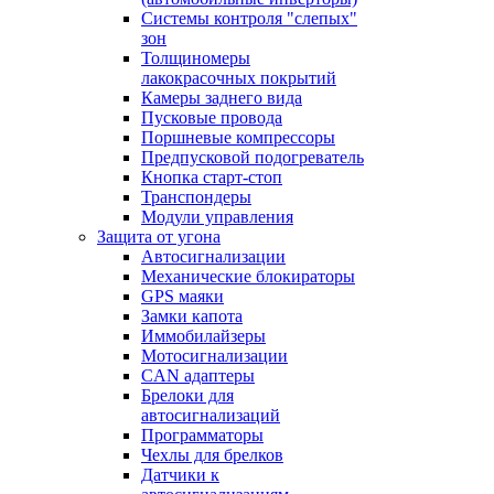
Системы контроля "слепых"
зон
Толщиномеры
лакокрасочных покрытий
Камеры заднего вида
Пусковые провода
Поршневые компрессоры
Предпусковой подогреватель
Кнопка старт-стоп
Транспондеры
Модули управления
Защита от угона
Автосигнализации
Механические блoкираторы
GPS маяки
Замки капота
Иммобилайзеры
Мотосигнализации
CAN адаптеры
Брелоки для
автосигнализаций
Программаторы
Чехлы для брелков
Датчики к