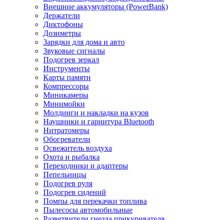
Внешние аккумуляторы (PowerBank)
Держатели
Диктофоны
Дозиметры
Зарядки для дома и авто
Звуковые сигналы
Подогрев зеркал
Инструменты
Карты памяти
Компрессоры
Миникамеры
Минимойки
Молдинги и накладки на кузов
Наушники и гарнитура Bluetooth
Нитратомеры
Обогреватели
Освежитель воздуха
Охота и рыбалка
Переходники и адаптеры
Пепельницы
Подогрев руля
Подогрев сидений
Помпы для перекачки топлива
Пылесосы автомобильные
Разветвители гнезда прикуривателя