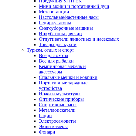
Продукция SITITEK
Мини-мойки и портативный душ
Метеостанции
Настольные/настенные часы
Рециркуляторы
Снегоуборочные машины
Инкубаторы для яиц
Отпугиватели животных и насекомых
Товары для кухни
Туризм, отдых и спорт
Все для охоты
Все для рыбалки
Кемпинговая мебель и
аксессуары
Спальные мешки и коврики
Портативные зарядные
устройства
Ножи и мультитулы
Оптические приборы
Спортивные часы
Металлоискатели
Рации
Электросамокаты
Экшн камеры
Фонари