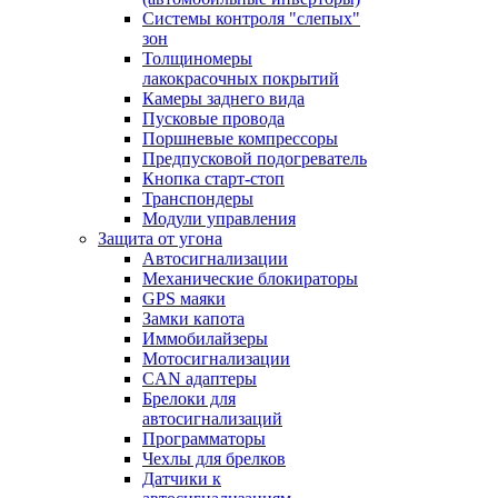
Системы контроля "слепых"
зон
Толщиномеры
лакокрасочных покрытий
Камеры заднего вида
Пусковые провода
Поршневые компрессоры
Предпусковой подогреватель
Кнопка старт-стоп
Транспондеры
Модули управления
Защита от угона
Автосигнализации
Механические блoкираторы
GPS маяки
Замки капота
Иммобилайзеры
Мотосигнализации
CAN адаптеры
Брелоки для
автосигнализаций
Программаторы
Чехлы для брелков
Датчики к