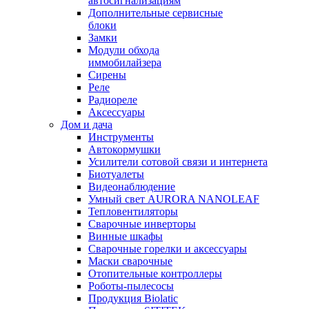
автосигнализациям
Дополнительные сервисные
блоки
Замки
Модули обхода
иммобилайзера
Сирены
Реле
Радиореле
Аксессуары
Дом и дача
Инструменты
Автокормушки
Усилители сотовой связи и интернета
Биотуалеты
Видеонаблюдение
Умный свет AURORA NANOLEAF
Тепловентиляторы
Сварочные инверторы
Винные шкафы
Сварочные горелки и аксессуары
Маски сварочные
Отопительные контроллеры
Роботы-пылесосы
Продукция Biolatic