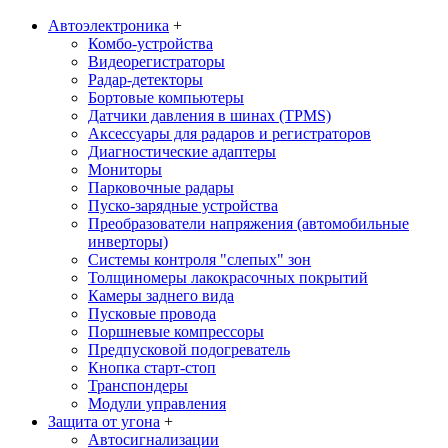
Автоэлектроника
+
Комбо-устройства
Видеорегистраторы
Радар-детекторы
Бортовые компьютеры
Датчики давления в шинах (TPMS)
Аксессуары для радаров и регистраторов
Диагностические адаптеры
Мониторы
Парковочные радары
Пуско-зарядные устройства
Преобразователи напряжения (автомобильные
инверторы)
Системы контроля "слепых" зон
Толщиномеры лакокрасочных покрытий
Камеры заднего вида
Пусковые провода
Поршневые компрессоры
Предпусковой подогреватель
Кнопка старт-стоп
Транспондеры
Модули управления
Защита от угона
+
Автосигнализации