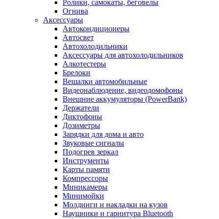
Ролики, самокаты, беговелы
Огнива
Аксессуары
Автокондиционеры
Aвтосвет
Автохолодильники
Аксессуары для автохолодильников
Алкотестеры
Брелоки
Вешалки автомобильные
Видеонаблюдение, видеодомофоны
Внешние аккумуляторы (PowerBank)
Держатели
Диктофоны
Дозиметры
Зарядки для дома и авто
Звуковые сигналы
Подогрев зеркал
Инструменты
Карты памяти
Компрессоры
Миникамеры
Минимойки
Молдинги и накладки на кузов
Наушники и гарнитура Bluetooth