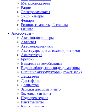
Металлоискатели
Рации
Электросамокаты
Экшн камеры
Фонари
Ролики, самокаты, беговелы
Огнива
Аксессуары
+
Автокондиционеры
Aвтосвет
Автохолодильники
Аксессуары для автохолодильников
Алкотестеры
Брелоки
Вешалки автомобильные
Видеонаблюдение, видеодомофоны
Внешние аккумуляторы (PowerBank)
Держатели
Диктофоны
Дозиметры
Зарядки для дома и авто
Звуковые сигналы
Подогрев зеркал
Инструменты
Карты памяти