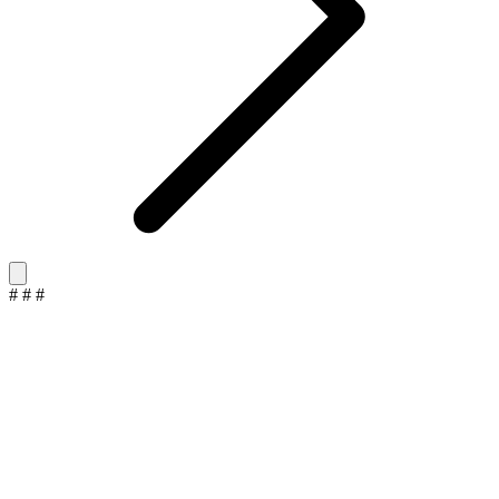
#
#
#