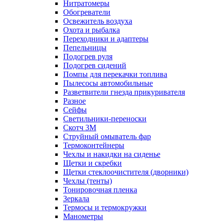
Нитратомеры
Обогреватели
Освежитель воздуха
Охота и рыбалка
Переходники и адаптеры
Пепельницы
Подогрев руля
Подогрев сидений
Помпы для перекачки топлива
Пылесосы автомобильные
Разветвители гнезда прикуривателя
Разное
Сейфы
Светильники-переноски
Скотч 3М
Струйный омыватель фар
Термоконтейнеры
Чехлы и накидки на сиденье
Щетки и скребки
Щетки стеклоочистителя (дворники)
Чехлы (тенты)
Тонировочная пленка
Зеркалa
Термосы и термокружки
Манометры