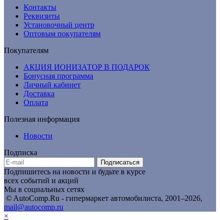
Контакты
Реквизиты
Установочный центр
Оптовым покупателям
Покупателям
АКЦИЯ ИОНИЗАТОР В ПОДАРОК
Бонусная программа
Личный кабинет
Доставка
Оплата
Полезная информация
Новости
Подписка
Подписаться
Подпишитесь на новости и будьте в курсе
всех событий и акций
Мы в социальных сетях
© AutoComp.Ru - гипермаркет автомобилиста, 2001–2026,
mail@autocomp.ru
×