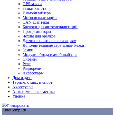
GPS маяки
Замки капота
Иммобилайзеры
Мотосигнализации
CAN адаптеры
Брелоки для автосигнализаций
Программаторы
Чехлы для брелков
Датчики к автосигнализациям
Дополнительные сервисные блоки
Замки
Модули обхода иммобилайзера
Сирены
Реле
Радиореле
Аксессуары
Дом и дача
Туризм, отдых и спорт
Аксессуары
Автохимия и косметика
Уценка
Фильтровать
AutoComp.Ru