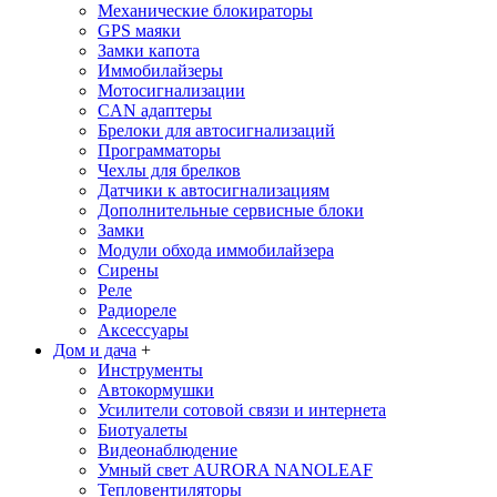
Механические блoкираторы
GPS маяки
Замки капота
Иммобилайзеры
Мотосигнализации
CAN адаптеры
Брелоки для автосигнализаций
Программаторы
Чехлы для брелков
Датчики к автосигнализациям
Дополнительные сервисные блоки
Замки
Модули обхода иммобилайзера
Сирены
Реле
Радиореле
Аксессуары
Дом и дача
+
Инструменты
Автокормушки
Усилители сотовой связи и интернета
Биотуалеты
Видеонаблюдение
Умный свет AURORA NANOLEAF
Тепловентиляторы