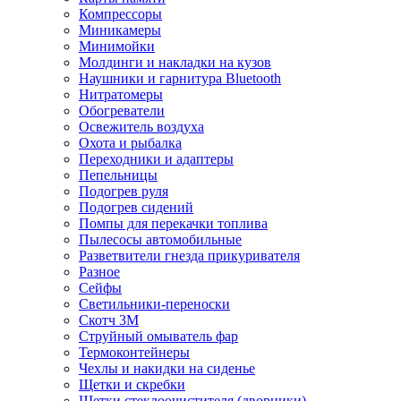
Компрессоры
Миникамеры
Минимойки
Молдинги и накладки на кузов
Наушники и гарнитура Bluetooth
Нитратомеры
Обогреватели
Освежитель воздуха
Охота и рыбалка
Переходники и адаптеры
Пепельницы
Подогрев руля
Подогрев сидений
Помпы для перекачки топлива
Пылесосы автомобильные
Разветвители гнезда прикуривателя
Разное
Сейфы
Светильники-переноски
Скотч 3М
Струйный омыватель фар
Термоконтейнеры
Чехлы и накидки на сиденье
Щетки и скребки
Щетки стеклоочистителя (дворники)