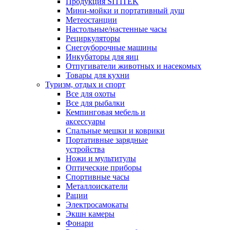
Продукция SITITEK
Мини-мойки и портативный душ
Метеостанции
Настольные/настенные часы
Рециркуляторы
Снегоуборочные машины
Инкубаторы для яиц
Отпугиватели животных и насекомых
Товары для кухни
Туризм, отдых и спорт
Все для охоты
Все для рыбалки
Кемпинговая мебель и
аксессуары
Спальные мешки и коврики
Портативные зарядные
устройства
Ножи и мультитулы
Оптические приборы
Спортивные часы
Металлоискатели
Рации
Электросамокаты
Экшн камеры
Фонари