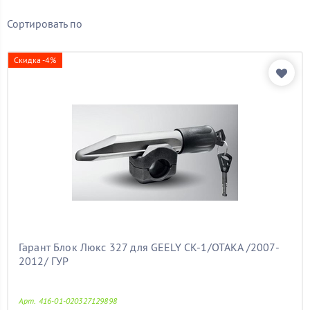
Бренд
Сортировать по
Показать товары
Скидка -4%
Гарант Блок Люкс 327 для GEELY CK-1/OTAKA /2007-
2012/ ГУР
Арт. 416-01-020327129898