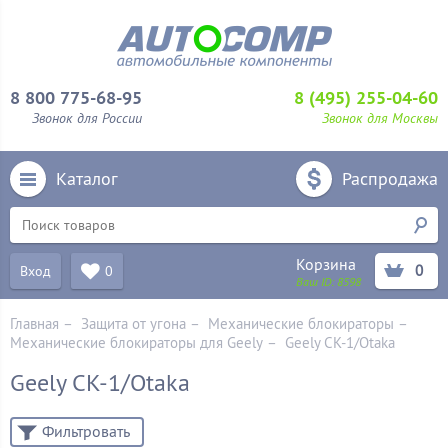
8 800 775-68-95
8 (495) 255-04-60
Звонок для России
Звонок для Москвы
Каталог
Распродажа
Корзина
0
Вход
0
Ваш ID:
8598
Главная
–
Защита от угона
–
Механические блoкираторы
–
Механические блокираторы для Geely
–
Geely CK-1/Otaka
Geely CK-1/Otaka
Фильтровать