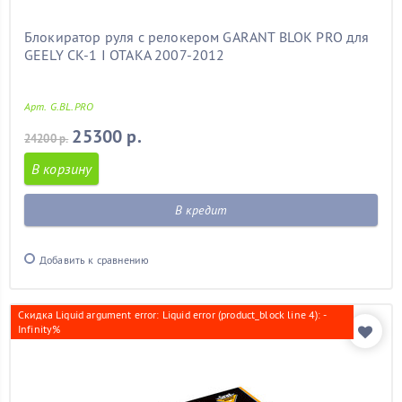
Блокиратор руля с релокером GARANT BLOK PRO для
GEELY CK-1 I OTAKA 2007-2012
Арт. G.BL.PRO
25300 р.
24200 р.
В корзину
В кредит
Добавить к сравнению
Скидка Liquid argument error: Liquid error (product_block line 4): -
Infinity%