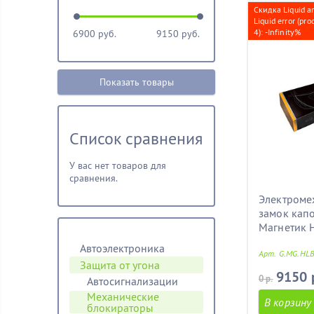
Скидка Liquid a
Liquid error (pro
4): -Infinity%
6900
руб.
9150
руб.
Показать товары
Список сравнения
У вас нет товаров для
сравнения.
Электроме
замок капо
Магнетик 
Автоэлектроника
Арт. G.MG.HLB
Защита от угона
9150 
0 р.
Автосигнализации
Механические
В корзину
блoкираторы