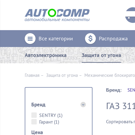
Все категории
Распродажа
Автоэлектроника
Защита от угона
Главная
–
Защита от угона
–
Механические блoкират
SEN
Бренд:
ГАЗ 31
Бренд
SENTRY
(1)
Сортировать 
Гарант
(1)
Цена