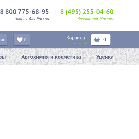
8 800 775-68-95
8 (495) 255-04-60
Звонок для России
Звонок для Москвы
Корзина
0
од
0
Ваш ID:
6134
ары
Автохимия и косметика
Уценка