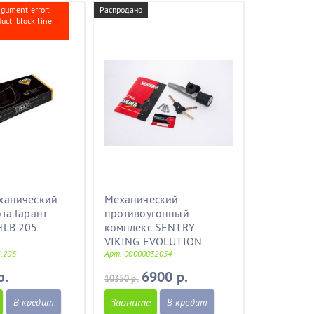
rgument error:
Распродано
duct_block line
ханический
Механический
та Гарант
противоугонный
HLB 205
комплекс SENTRY
VIKING EVOLUTION
.205
Арт. 00000032054
р.
6900 р.
10350 р.
Звоните
В кредит
В кредит