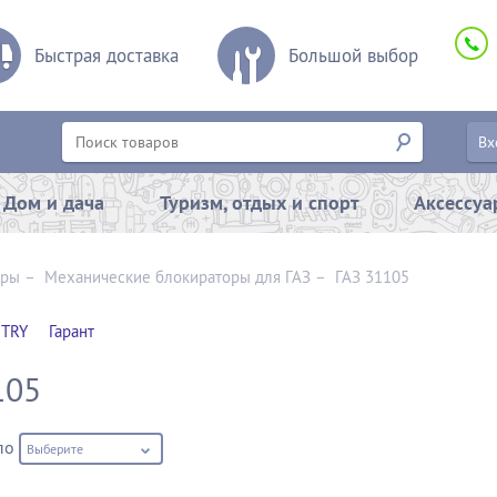
Быстрая доставка
Большой выбор
Вх
Дом и дача
Туризм, отдых и спорт
Аксессу
оры
–
Механические блокираторы для ГАЗ
–
ГАЗ 31105
TRY
Гарант
105
по
Выберите