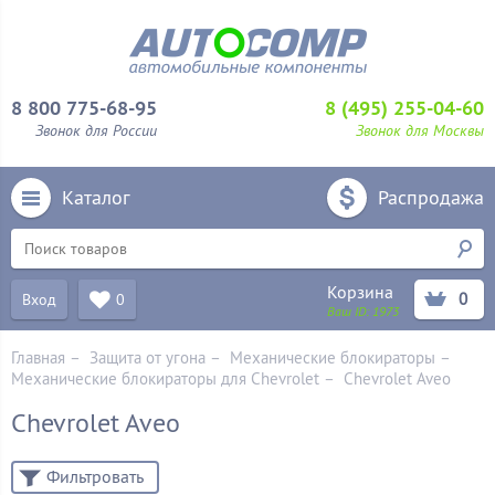
8 800 775-68-95
8 (495) 255-04-60
Звонок для России
Звонок для Москвы
Каталог
Распродажа
Корзина
0
Вход
0
Ваш ID:
1973
Главная
–
Защита от угона
–
Механические блoкираторы
–
Механические блокираторы для Chevrolet
–
Chevrolet Aveo
Chevrolet Aveo
Фильтровать