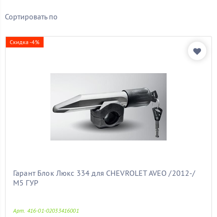
Бренд
Сортировать по
Показать товары
Скидка -4%
Гарант Блок Люкс 334 для CHEVROLET AVEO /2012-/
М5 ГУР
Арт. 416-01-02033416001