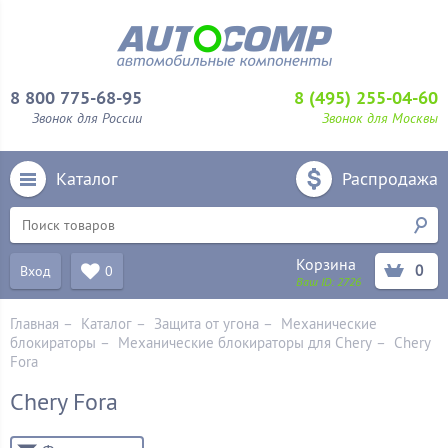
8 800 775-68-95
8 (495) 255-04-60
Звонок для России
Звонок для Москвы
Каталог
Распродажа
Корзина
0
Вход
0
Ваш ID:
2726
Главная
–
Каталог
–
Защита от угона
–
Механические
блoкираторы
–
Механические блокираторы для Chery
–
Chery
Fora
Chery Fora