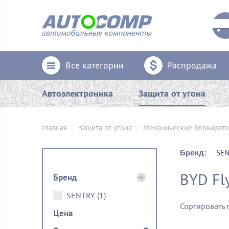
Все категории
Распродажа
Автоэлектроника
Защита от угона
Главная
–
Защита от угона
–
Механические блoкират
SEN
Бренд:
BYD Fly
Бренд
SENTRY
(1)
Сортировать 
Цена