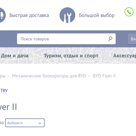
Быстрая доставка
Большой выбор
Вх
Дом и дача
Туризм, отдых и спорт
Аксессу
оры
–
Механические блокираторы для BYD
–
BYD Flyer II
TRY
er II
по
Выберите