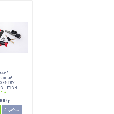
ский
гонный
 SENTRY
VOLUTION
32054
900 р.
В кредит