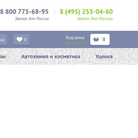
8 800 775-68-95
8 (495) 255-04-60
Звонок для России
Звонок для Москвы
Корзина
0
од
0
Ваш ID:
4105
ары
Автохимия и косметика
Уценка