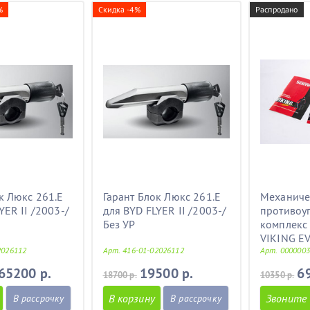
%
Скидка -4%
Распродано
к Люкс 261.E
Гарант Блок Люкс 261.E
Механиче
YER II /2003-/
для BYD FLYER II /2003-/
противоу
Без УР
комплекс
VIKING E
2026112
Арт. 416-01-02026112
Арт. 000000
65200 р.
19500 р.
6
18700 р.
10350 р.
В корзину
Звоните
В рассрочку
В рассрочку