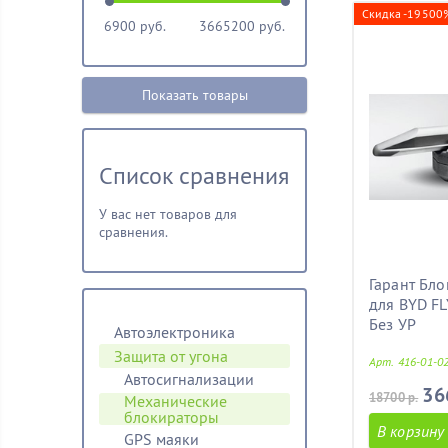
Скидка -19500
6900
руб.
3665200
руб.
Показать товары
Список сравнения
У вас нет товаров для
сравнения.
Гарант Бло
для BYD FL
Без УР
Автоэлектроника
Защита от угона
Арт. 416-01-0
Автосигнализации
36
18700 р.
Механические
блoкираторы
В корзину
GPS маяки