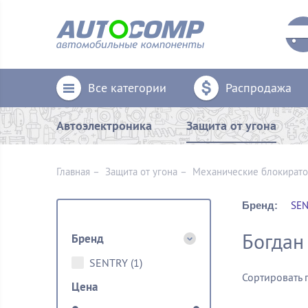
Все категории
Распродажа
Автоэлектроника
Защита от угона
Главная
–
Защита от угона
–
Механические блoкират
SEN
Бренд:
Богдан
Бренд
SENTRY
(1)
Сортировать 
Цена