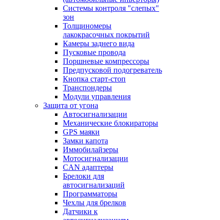
Системы контроля "слепых"
зон
Толщиномеры
лакокрасочных покрытий
Камеры заднего вида
Пусковые провода
Поршневые компрессоры
Предпусковой подогреватель
Кнопка старт-стоп
Транспондеры
Модули управления
Защита от угона
Автосигнализации
Механические блoкираторы
GPS маяки
Замки капота
Иммобилайзеры
Мотосигнализации
CAN адаптеры
Брелоки для
автосигнализаций
Программаторы
Чехлы для брелков
Датчики к