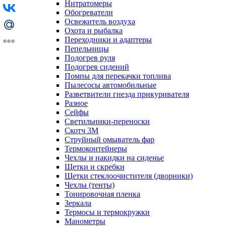
Нитратомеры
Обогреватели
Освежитель воздуха
Охота и рыбалка
Переходники и адаптеры
Пепельницы
Подогрев руля
Подогрев сидений
Помпы для перекачки топлива
Пылесосы автомобильные
Разветвители гнезда прикуривателя
Разное
Сейфы
Светильники-переноски
Скотч 3М
Струйный омыватель фар
Термоконтейнеры
Чехлы и накидки на сиденье
Щетки и скребки
Щетки стеклоочистителя (дворники)
Чехлы (тенты)
Тонировочная пленка
Зеркалa
Термосы и термокружки
Манометры