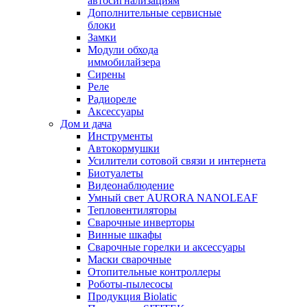
автосигнализациям
Дополнительные сервисные
блоки
Замки
Модули обхода
иммобилайзера
Сирены
Реле
Радиореле
Аксессуары
Дом и дача
Инструменты
Автокормушки
Усилители сотовой связи и интернета
Биотуалеты
Видеонаблюдение
Умный свет AURORA NANOLEAF
Тепловентиляторы
Сварочные инверторы
Винные шкафы
Сварочные горелки и аксессуары
Маски сварочные
Отопительные контроллеры
Роботы-пылесосы
Продукция Biolatic