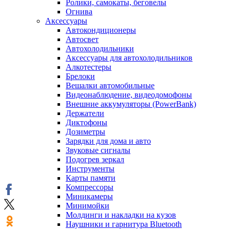
Ролики, самокаты, беговелы
Огнива
Аксессуары
Автокондиционеры
Aвтосвет
Автохолодильники
Аксессуары для автохолодильников
Алкотестеры
Брелоки
Вешалки автомобильные
Видеонаблюдение, видеодомофоны
Внешние аккумуляторы (PowerBank)
Держатели
Диктофоны
Дозиметры
Зарядки для дома и авто
Звуковые сигналы
Подогрев зеркал
Инструменты
Карты памяти
Компрессоры
Миникамеры
Минимойки
Молдинги и накладки на кузов
Наушники и гарнитура Bluetooth