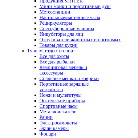
Продукция SITITEK
Мини-мойки и портативный душ
Метеостанции
Настольные/настенные часы
Рециркуляторы
Снегоуборочные машины
Инкубаторы для яиц
Отпугиватели животных и насекомых
Товары для кухни
Туризм, отдых и спорт
Все для охоты
Все для рыбалки
Кемпинговая мебель и
аксессуары
Спальные мешки и коврики
Портативные зарядные
устройства
Ножи и мультитулы
Оптические приборы
Спортивные часы
Металлоискатели
Рации
Электросамокаты
Экшн камеры
Фонари