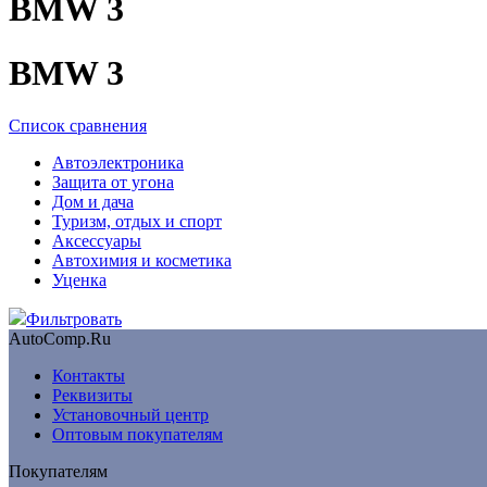
BMW 3
BMW 3
Список сравнения
Автоэлектроника
Защита от угона
Дом и дача
Туризм, отдых и спорт
Аксессуары
Автохимия и косметика
Уценка
Фильтровать
AutoComp.Ru
Контакты
Реквизиты
Установочный центр
Оптовым покупателям
Покупателям