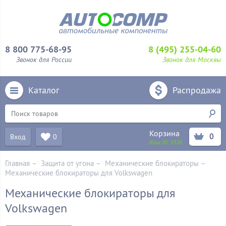
8 800 775-68-95
8 (495) 255-04-60
Звонок для России
Звонок для Москвы
Каталог
Распродажа
Корзина
0
Вход
0
Ваш ID:
5326
Главная
–
Защита от угона
–
Механические блoкираторы
–
Механические блокираторы для Volkswagen
Механические блокираторы для
Volkswagen