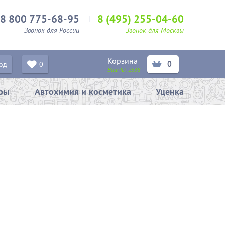
8 800 775-68-95
8 (495) 255-04-60
Звонок для России
Звонок для Москвы
Корзина
0
од
0
Ваш ID:
2538
ары
Автохимия и косметика
Уценка