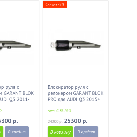
Скидка -5%
р руля с
Блокиратор руля с
м GARANT BLOK
релокером GARANT BLOK
AUDI Q3 2011-
PRO для AUDI Q3 2015+
O
Арт. G.BL.PRO
5300 р.
25300 р.
24200 р.
у
В корзину
В кредит
В кредит