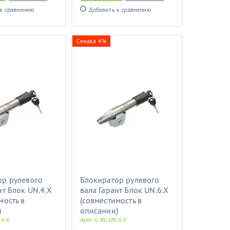
к сравнению
Добавить к сравнению
Скидка 4%
ор рулевого
Блокиратор рулевого
нт Блок UN.4.X
вала Гарант Блок UN.6.X
мость в
(совместимость в
)
описании)
.4.X
Арт. G.BL.UN.6.X