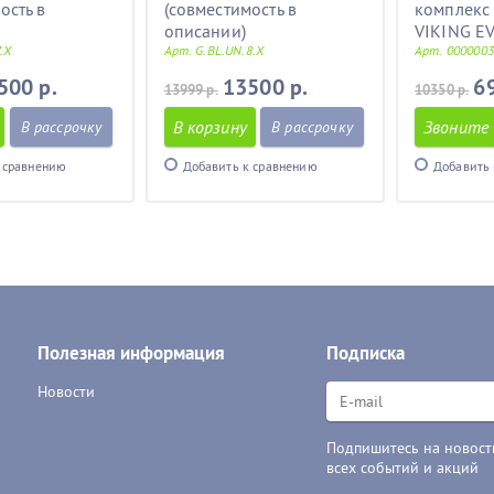
ость в
(совместимость в
комплекс
описании)
VIKING E
.X
Арт. G.BL.UN.8.X
Арт. 000000
500 р.
13500 р.
6
13999 р.
10350 р.
В корзину
Звоните
В рассрочку
В рассрочку
 сравнению
Добавить к сравнению
Добавить 
Полезная информация
Подписка
Новости
Подпишитесь на новости
всех событий и акций