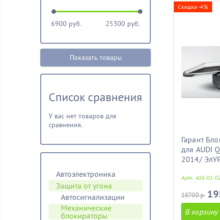
Скидка -4%
6900
руб.
25300
руб.
Показать товары
Список сравнения
У вас нет товаров для
сравнения.
Гарант Бло
для AUDI Q
2014/ ЭлУ
Автоэлектроника
Арт. 416-01-0
Защита от угона
19
18700 р.
Автосигнализации
Механические
В корзину
блoкираторы