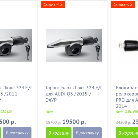
Скидка -4%
Скидка -5%
к Люкс 324.E/f
Гарант Блок Люкс 324.E/f
Блокирато
3 /2011-
для AUDI Q3 /2015-/
релокеро
Р
ЭлУР
PRO для 
2014
2032416
Арт.
Арт. G.BL.PR
500 р.
19500 р.
2
18700 р.
24200 р.
В корзину
В корзин
В рассрочку
В рассрочку