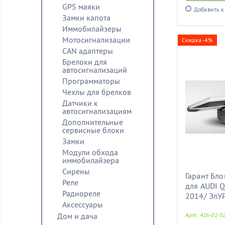
GPS маяки
Добавить к
Замки капота
Иммобилайзеры
Мотосигнализации
Скидка -4%
CAN адаптеры
Брелоки для
автосигнализаций
Программаторы
Чехлы для брелков
Датчики к
автосигнализациям
Дополнительные
сервисные блоки
Замки
Модули обхода
иммобилайзера
Сирены
Гарант Бло
Реле
для AUDI Q
Радиореле
2014/ ЭлУ
Аксессуары
Дом и дача
Арт. 416-01-0