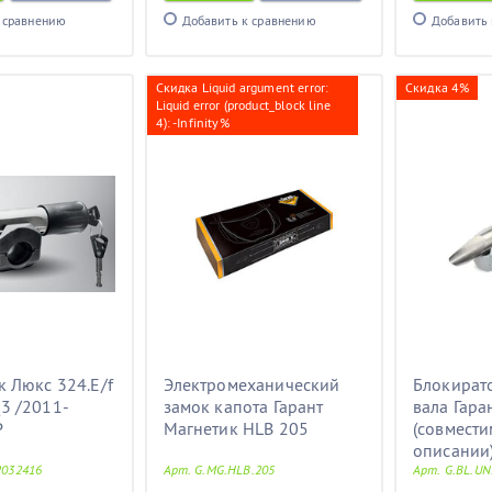
 сравнению
Добавить к сравнению
Добавить 
Скидка Liquid argument error:
Скидка 4%
Liquid error (product_block line
4): -Infinity%
к Люкс 324.E/f
Электромеханический
Блокират
3 /2011-
замок капота Гарант
вала Гара
Р
Магнетик HLB 205
(совмести
описании
2032416
Арт. G.MG.HLB.205
Арт. G.BL.UN