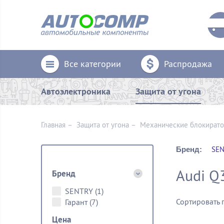
Все категории
Распродажа
Автоэлектроника
Защита от угона
Главная
–
Защита от угона
–
Механические блoкират
SEN
Бренд:
Audi Q
Бренд
SENTRY
(1)
Сортировать 
Гарант
(7)
Цена