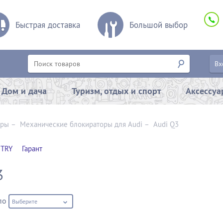
Быстрая доставка
Большой выбор
Вх
Дом и дача
Туризм, отдых и спорт
Аксессу
оры
–
Механические блокираторы для Audi
–
Audi Q3
TRY
Гарант
3
по
Выберите