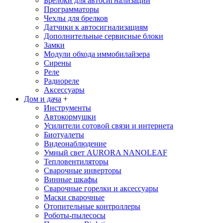
Брелоки для автосигнализаций
Программаторы
Чехлы для брелков
Датчики к автосигнализациям
Дополнительные сервисные блоки
Замки
Модули обхода иммобилайзера
Сирены
Реле
Радиореле
Аксессуары
Дом и дача
+
Инструменты
Автокормушки
Усилители сотовой связи и интернета
Биотуалеты
Видеонаблюдение
Умный свет AURORA NANOLEAF
Тепловентиляторы
Сварочные инверторы
Винные шкафы
Сварочные горелки и аксессуары
Маски сварочные
Отопительные контроллеры
Роботы-пылесосы