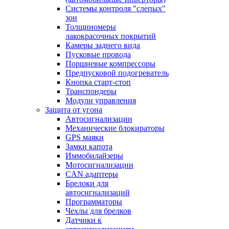
Системы контроля "слепых"
зон
Толщиномеры
лакокрасочных покрытий
Камеры заднего вида
Пусковые провода
Поршневые компрессоры
Предпусковой подогреватель
Кнопка старт-стоп
Транспондеры
Модули управления
Защита от угона
Автосигнализации
Механические блoкираторы
GPS маяки
Замки капота
Иммобилайзеры
Мотосигнализации
CAN адаптеры
Брелоки для
автосигнализаций
Программаторы
Чехлы для брелков
Датчики к