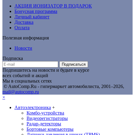
АКЦИЯ ИОНИЗАТОР В ПОДАРОК
Бонусная программа
Личный кабинет
Доставка
Оплата
Полезная информация
Новости
Подписка
Подписаться
Подпишитесь на новости и будьте в курсе
всех событий и акций
Мы в социальных сетях
© AutoComp.Ru - гипермаркет автомобилиста, 2001–2026,
mail@autocomp.ru
×
Автоэлектроника
+
Комбо-устройства
Видеорегистраторы
Радар-детекторы
Бортовые компьютеры
Датчики давления в шинах (TPMS)