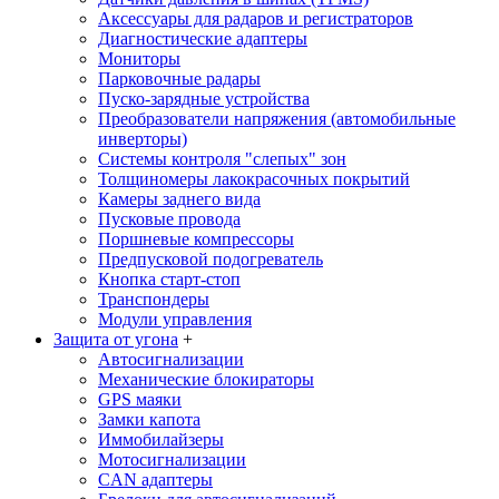
Аксессуары для радаров и регистраторов
Диагностические адаптеры
Мониторы
Парковочные радары
Пуско-зарядные устройства
Преобразователи напряжения (автомобильные
инверторы)
Системы контроля "слепых" зон
Толщиномеры лакокрасочных покрытий
Камеры заднего вида
Пусковые провода
Поршневые компрессоры
Предпусковой подогреватель
Кнопка старт-стоп
Транспондеры
Модули управления
Защита от угона
+
Автосигнализации
Механические блoкираторы
GPS маяки
Замки капота
Иммобилайзеры
Мотосигнализации
CAN адаптеры