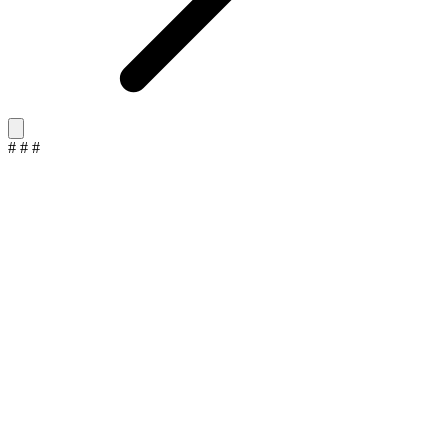
#
#
#