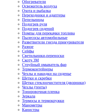
Обогреватели
Освежитель воздуха
Охота и рыбалка
Переходники и адаптеры
Пепельницы
Подогрев руля
Подогрев сидений
Помпы для перекачки топлива
Пылесосы автомобильные
Разветвители гнезда прикуривателя
Разное
Сейфы
Светильники-переноски
Скотч 3М
Струйный омыватель фар
Термоконтейнеры
Чехлы и накидки на сиденье
Щетки и скребки
Щетки стеклоочистителя (дворники)
Чехлы (тенты)
Тонировочная пленка
Зеркалa
Термосы и термокружки
Манометры
Канистры