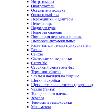
Нитратомеры
Обогреватели
Освежитель воздуха
Охота и рыбалка
Переходники и адаптеры
Пепельницы
Подогрев руля
Подогрев сидений
Помпы для перекачки топлива
Пылесосы автомобильные
Разветвители гнезда прикуривателя
Разное
Сейфы
Светильники-переноски
Скотч 3М
Струйный омыватель фар
Термоконтейнеры
Чехлы и накидки на сиденье
Щетки и скребки
Щетки стеклоочистителя (дворники)
Чехлы (тенты)
Тонировочная пленка
Зеркалa
Термосы и термокружки
Манометры