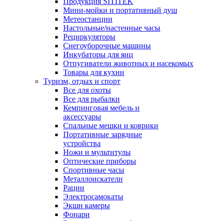
Продукция SITITEK
Мини-мойки и портативный душ
Метеостанции
Настольные/настенные часы
Рециркуляторы
Снегоуборочные машины
Инкубаторы для яиц
Отпугиватели животных и насекомых
Товары для кухни
Туризм, отдых и спорт
Все для охоты
Все для рыбалки
Кемпинговая мебель и
аксессуары
Спальные мешки и коврики
Портативные зарядные
устройства
Ножи и мультитулы
Оптические приборы
Спортивные часы
Металлоискатели
Рации
Электросамокаты
Экшн камеры
Фонари