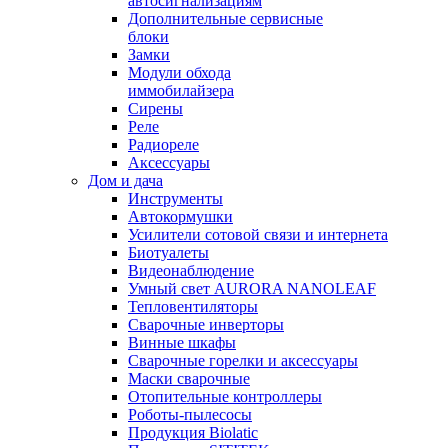
автосигнализациям
Дополнительные сервисные
блоки
Замки
Модули обхода
иммобилайзера
Сирены
Реле
Радиореле
Аксессуары
Дом и дача
Инструменты
Автокормушки
Усилители сотовой связи и интернета
Биотуалеты
Видеонаблюдение
Умный свет AURORA NANOLEAF
Тепловентиляторы
Сварочные инверторы
Винные шкафы
Сварочные горелки и аксессуары
Маски сварочные
Отопительные контроллеры
Роботы-пылесосы
Продукция Biolatic