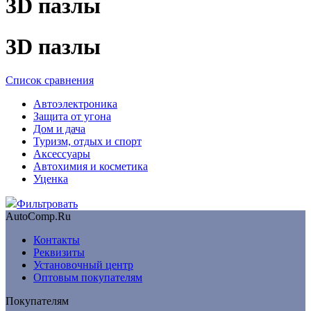
3D пазлы
3D пазлы
Список сравнения
Автоэлектроника
Защита от угона
Дом и дача
Туризм, отдых и спорт
Аксессуары
Автохимия и косметика
Уценка
Фильтровать
AutoComp.Ru
Контакты
Реквизиты
Установочный центр
Оптовым покупателям
Покупателям