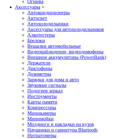
Огнива
Аксессуары
+
Автокондиционеры
Aвтосвет
Автохолодильники
Аксессуары для автохолодильников
Алкотестеры
Брелоки
Вешалки автомобильные
Видеонаблюдение, видеодомофоны
Внешние аккумуляторы (PowerBank)
Держатели
Диктофоны
Дозиметры
Зарядки для дома и авто
Звуковые сигналы
Подогрев зеркал
Инструменты
Карты памяти
Компрессоры
Миникамеры
Минимойки
Молдинги и накладки на кузов
Наушники и гарнитура Bluetooth
Нитратомеры