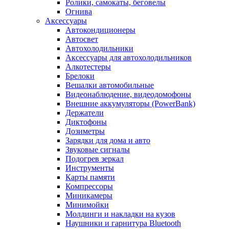
Ролики, самокаты, беговелы
Огнива
Аксессуары
Автокондиционеры
Aвтосвет
Автохолодильники
Аксессуары для автохолодильников
Алкотестеры
Брелоки
Вешалки автомобильные
Видеонаблюдение, видеодомофоны
Внешние аккумуляторы (PowerBank)
Держатели
Диктофоны
Дозиметры
Зарядки для дома и авто
Звуковые сигналы
Подогрев зеркал
Инструменты
Карты памяти
Компрессоры
Миникамеры
Минимойки
Молдинги и накладки на кузов
Наушники и гарнитура Bluetooth